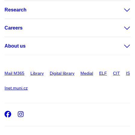
Research
Careers
About us
Mail M365
Library
Digital library
Medial
ELF
CIT
IS
Inet.muni.cz
Facebook
Instagram