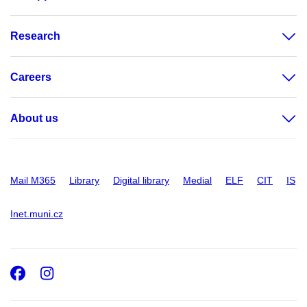
Research
Careers
About us
Mail M365
Library
Digital library
Medial
ELF
CIT
IS
Inet.muni.cz
Facebook
Instagram