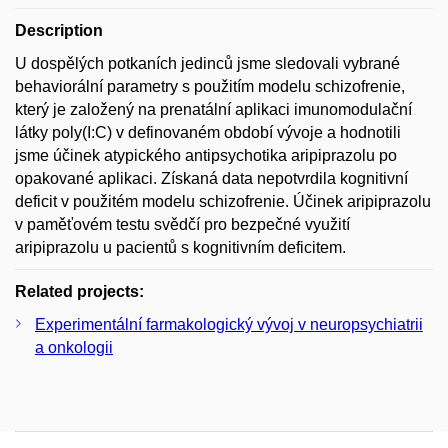
Description
U dospělých potkaních jedinců jsme sledovali vybrané
behaviorální parametry s použitím modelu schizofrenie,
který je založený na prenatální aplikaci imunomodulační
látky poly(I:C) v definovaném období vývoje a hodnotili
jsme účinek atypického antipsychotika aripiprazolu po
opakované aplikaci. Získaná data nepotvrdila kognitivní
deficit v použitém modelu schizofrenie. Účinek aripiprazolu
v paměťovém testu svědčí pro bezpečné využití
aripiprazolu u pacientů s kognitivním deficitem.
Related projects:
Experimentální farmakologický vývoj v neuropsychiatrii
a onkologii