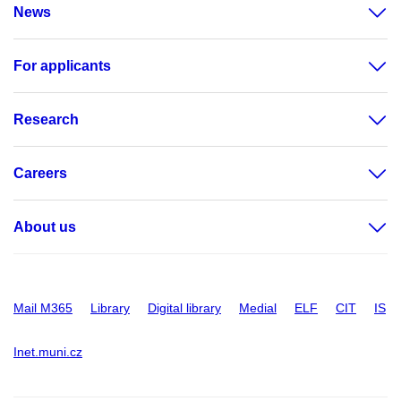
News
For applicants
Research
Careers
About us
Mail M365
Library
Digital library
Medial
ELF
CIT
IS
Inet.muni.cz