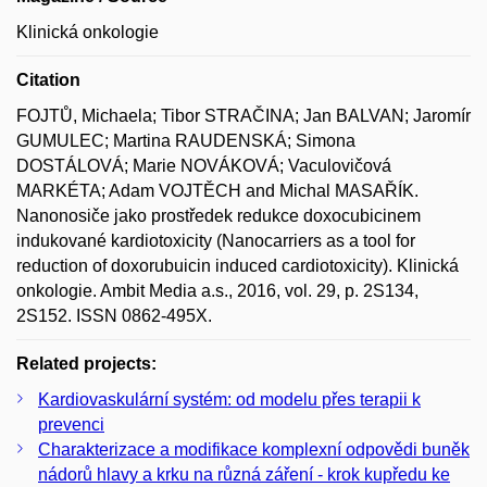
Klinická onkologie
Citation
FOJTŮ, Michaela; Tibor STRAČINA; Jan BALVAN; Jaromír
GUMULEC; Martina RAUDENSKÁ; Simona
DOSTÁLOVÁ; Marie NOVÁKOVÁ; Vaculovičová
MARKÉTA; Adam VOJTĚCH and Michal MASAŘÍK.
Nanonosiče jako prostředek redukce doxocubicinem
indukované kardiotoxicity (Nanocarriers as a tool for
reduction of doxorubuicin induced cardiotoxicity). Klinická
onkologie. Ambit Media a.s., 2016, vol. 29, p. 2S134,
2S152. ISSN 0862-495X.
Related projects:
Kardiovaskulární systém: od modelu přes terapii k
prevenci
Charakterizace a modifikace komplexní odpovědi buněk
nádorů hlavy a krku na různá záření - krok kupředu ke