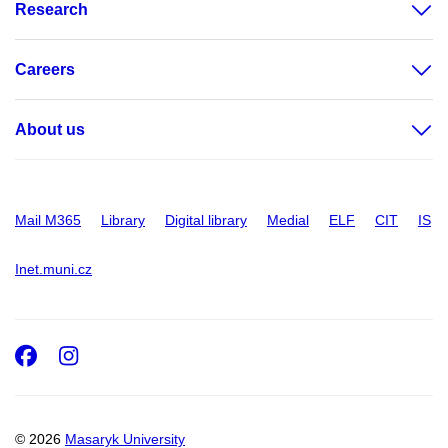
Research
Careers
About us
Mail M365
Library
Digital library
Medial
ELF
CIT
IS
Inet.muni.cz
Facebook
Instagram
© 2026
Masaryk University