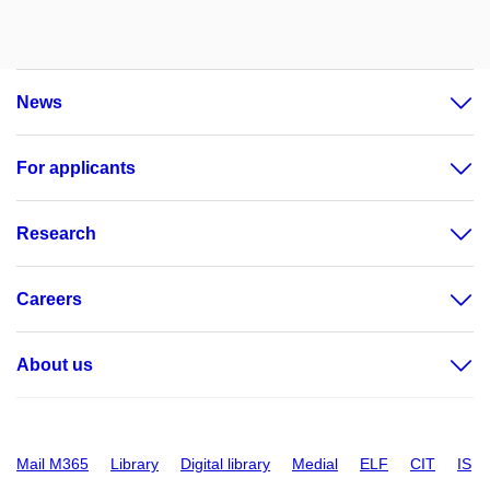
News
For applicants
Research
Careers
About us
Mail M365
Library
Digital library
Medial
ELF
CIT
IS