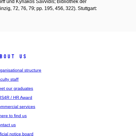
ff und Kyriakos Savvidis; Bibliothek der
ig, 72, 76, 79; pp. 195, 456, 322). Stuttgart:
bout us
ganisational structure
culty staff
et our graduates
S4R / HR Award
mmercial services
ere to find us
ntact us
ficial notice board