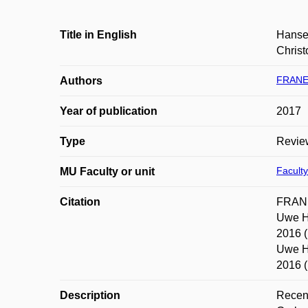
Title in English
Hansen
Christ
FRANEK
Authors
Year of publication
2017
Type
Revie
Faculty
MU Faculty or unit
Citation
FRANEK
Uwe Ha
2016 (
Uwe Ha
2016 (
Description
Recenz