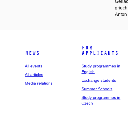
Gerlac
griech
Anton
For
News
applicants
All events
Study programmes in
English
All articles
Exchange students
Media relations
Summer Schools
Study programmes in
Czech