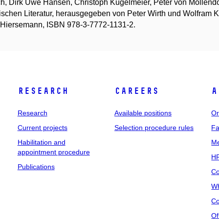
h, Dirk Uwe Hansen, Christoph Kugelmeier, Peter von Möllendor
ischen Literatur, herausgegeben von Peter Wirth und Wolfram Kinz
 Hiersemann, ISBN 978-3-7772-1131-2.
Research
Careers
A
Research
Available positions
Or
Current projects
Selection procedure rules
Fa
Habilitation and
Me
appointment procedure
HR
Publications
Co
Wh
Co
Of