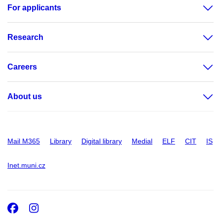
For applicants
Research
Careers
About us
Mail M365
Library
Digital library
Medial
ELF
CIT
IS
Inet.muni.cz
Facebook
Instagram