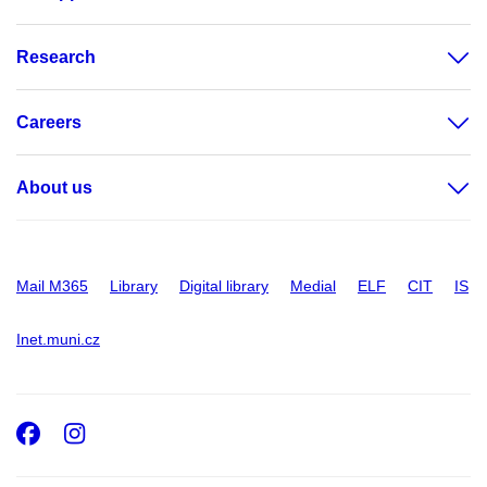
Research
Careers
About us
Mail M365
Library
Digital library
Medial
ELF
CIT
IS
Inet.muni.cz
Facebook
Instagram