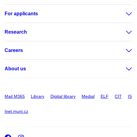
For applicants
Research
Careers
About us
Mail M365
Library
Digital library
Medial
ELF
CIT
IS
Inet.muni.cz