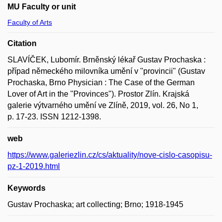
MU Faculty or unit
Faculty of Arts
Citation
SLAVÍČEK, Lubomír. Brněnský lékař Gustav Prochaska :
případ německého milovníka umění v "provincii" (Gustav
Prochaska, Brno Physician : The Case of the German
Lover of Art in the "Provinces"). Prostor Zlín. Krajská
galerie výtvarného umění ve Zlíně, 2019, vol. 26, No 1,
p. 17-23. ISSN 1212-1398.
web
https://www.galeriezlin.cz/cs/aktuality/nove-cislo-casopisu-
pz-1-2019.html
Keywords
Gustav Prochaska; art collecting; Brno; 1918-1945