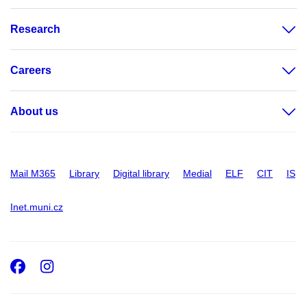
Research
Careers
About us
Mail M365
Library
Digital library
Medial
ELF
CIT
IS
Inet.muni.cz
Facebook
Instagram