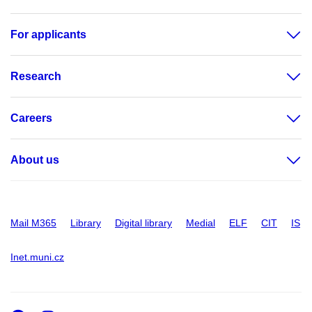
For applicants
Research
Careers
About us
Mail M365
Library
Digital library
Medial
ELF
CIT
IS
Inet.muni.cz