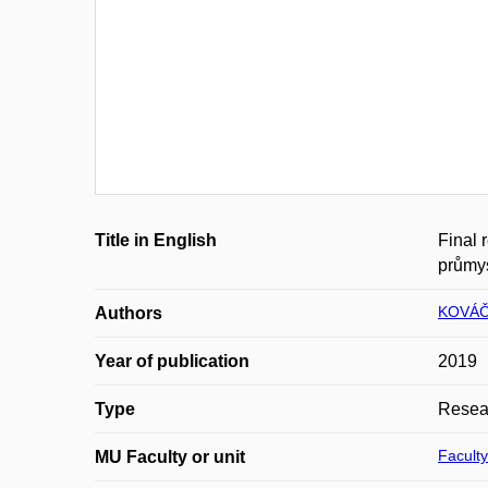
Title in English
Final 
průmys
KOVÁČ
Authors
Year of publication
2019
Type
Resear
Faculty
MU Faculty or unit