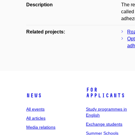
Description
The re
called
adhezn
Related projects:
Roz
Opt
adh
For
News
applicants
All events
Study programmes in
English
All articles
Exchange students
Media relations
Summer Schools