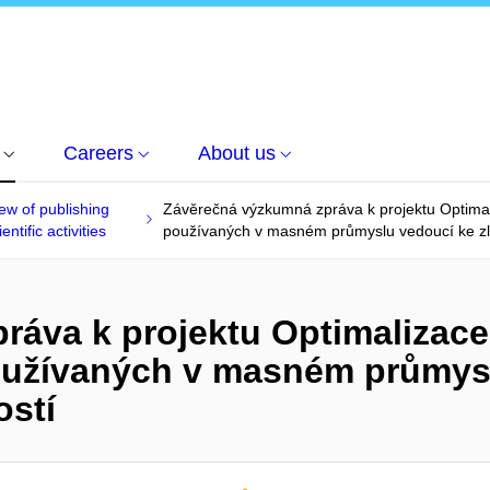
Careers
About us
ew of publishing
Závěrečná výzkumná zpráva k projektu Optima
entific activities
používaných v masném průmyslu vedoucí ke zle
ráva k projektu Optimalizac
oužívaných v masném průmysl
ostí