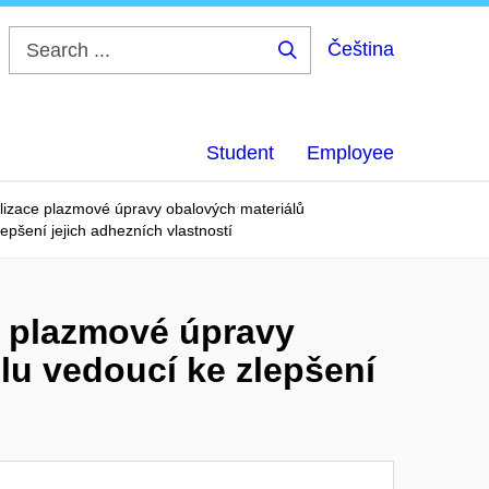
Čeština
Search
...
Student
Employee
lizace plazmové úpravy obalových materiálů
pšení jejich adhezních vlastností
e plazmové úpravy
u vedoucí ke zlepšení