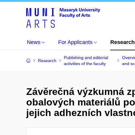
News
For Applicants
Research
Publishing and editorial
Overvi
Research
activities of the faculty
and sci
Závěrečná výzkumná zp
obalových materiálů p
jejich adhezních vlastn