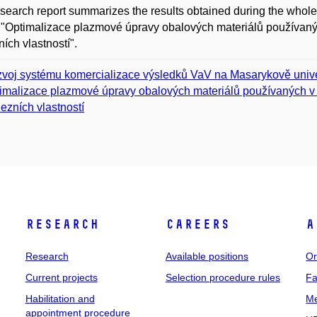
search report summarizes the results obtained during the whole
 "Optimalizace plazmové úpravy obalových materiálů používaný
ích vlastností".
voj systému komercializace výsledků VaV na Masarykově univer
imalizace plazmové úpravy obalových materiálů používaných v
ezních vlastností
Research
Careers
A
Research
Available positions
Or
Current projects
Selection procedure rules
Fa
Habilitation and
Me
appointment procedure