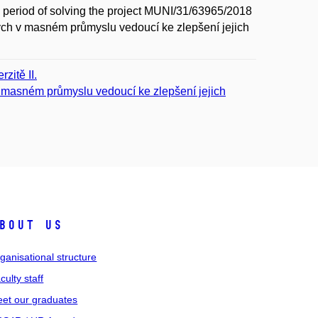
 period of solving the project MUNI/31/63965/2018
ch v masném průmyslu vedoucí ke zlepšení jejich
zitě II.
 masném průmyslu vedoucí ke zlepšení jejich
bout us
ganisational structure
culty staff
et our graduates