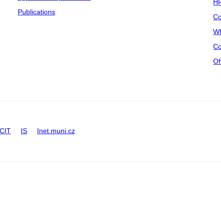
HR
Publications
Co
Wh
Co
Of
CIT
IS
Inet.muni.cz