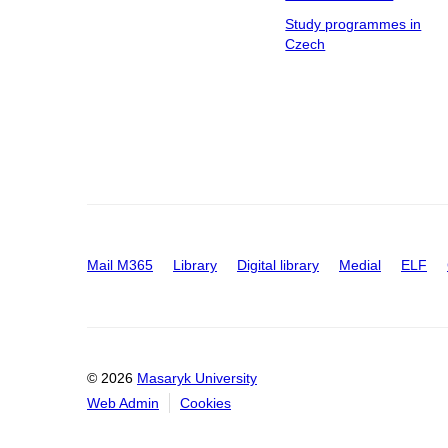
Study programmes in
Czech
Mail M365
Library
Digital library
Medial
ELF
© 2026
Masaryk University
Web Admin
Cookies