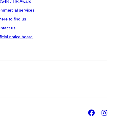
S4R / HR Award
mmercial services
ere to find us
ntact us
ficial notice board
Facebook
Insta