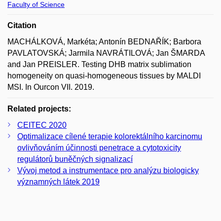
Faculty of Science
Citation
MACHÁLKOVÁ, Markéta; Antonín BEDNAŘÍK; Barbora
PAVLATOVSKÁ; Jarmila NAVRÁTILOVÁ; Jan ŠMARDA
and Jan PREISLER. Testing DHB matrix sublimation
homogeneity on quasi-homogeneous tissues by MALDI
MSI. In Ourcon VII. 2019.
Related projects:
CEITEC 2020
Optimalizace cílené terapie kolorektálního karcinomu
ovlivňováním účinnosti penetrace a cytotoxicity
regulátorů buněčných signalizací
Vývoj metod a instrumentace pro analýzu biologicky
významných látek 2019