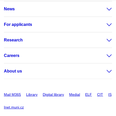
News
For applicants
Research
Careers
About us
Mail M365
Library
Digital library
Medial
ELF
CIT
IS
Inet.muni.cz