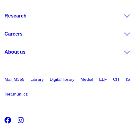
Research
Careers
About us
Mail M365
Library
Digital library
Medial
ELF
CIT
IS
Inet.muni.cz
Facebook
Instagram