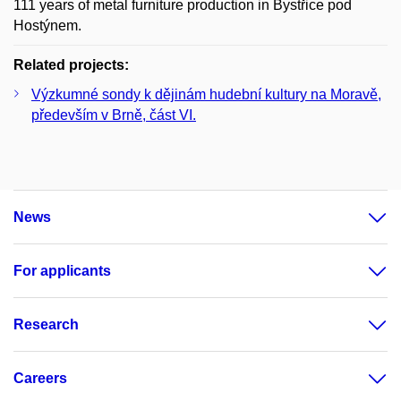
111 years of metal furniture production in Bystřice pod
Hostýnem.
Related projects:
Výzkumné sondy k dějinám hudební kultury na Moravě,
především v Brně, část VI.
News
For applicants
Research
Careers