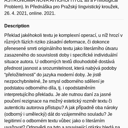
ASTRONOMIA NOVA ΑΙΤΙΟΛΟΓΗΤΟΣ as a Philological
Problem). In Přednáška pro Pražský lingvistický kroužek,
26. 4. 2021, online. 2021.
Description
Překlad jakéhokoli textu je komplexní operací, u níž hrozí v
různých fázích riziko zásadní deformace, či dokonce
přenesené smrti originálního textu jako literárního útvaru
zasazeného do souvislosti doby i specifické individuální
situace autora. U odborných textů dlouhodobě dostává
přednost jasnost a srozumitelnost, která nabývá podoby
“přeložitelnosti” do jazyka moderní doby. Je jistě
nezpochybnitelné, že smysl odborného sdělení je
podstatou odborného díla, tj. i opodstatněním
interpretujícího překladu. Je ale nutnou daní za jasné
poučení rezignace na možný estetický rozměr textu či
autenticitu autorova přístupu? A jak případně oba nároky
(odborný i umělecký) dát do vzájemného souladu? Je
legitimní o odborném textu vůbec jako o literárním
uvažovat? Odpovědi na tyto a související otázky hledá na