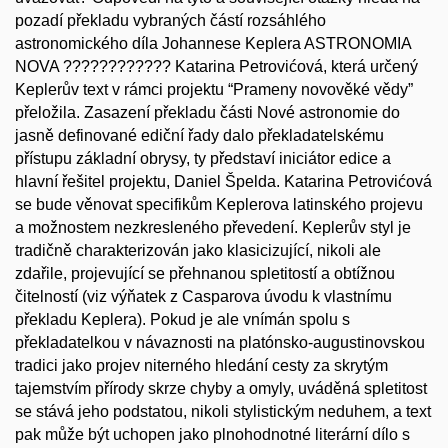
pozadí překladu vybraných částí rozsáhlého
astronomického díla Johannese Keplera ASTRONOMIA
NOVA ???????????? Katarina Petrovićová, která určený
Keplerův text v rámci projektu “Prameny novověké vědy”
přeložila. Zasazení překladu části Nové astronomie do
jasně definované ediční řady dalo překladatelskému
přístupu základní obrysy, ty představí iniciátor edice a
hlavní řešitel projektu, Daniel Špelda. Katarina Petrovićová
se bude věnovat specifikům Keplerova latinského projevu
a možnostem nezkresleného převedení. Keplerův styl je
tradičně charakterizován jako klasicizující, nikoli ale
zdařile, projevující se přehnanou spletitostí a obtížnou
čitelností (viz výňatek z Casparova úvodu k vlastnímu
překladu Keplera). Pokud je ale vnímán spolu s
překladatelkou v návaznosti na platónsko-augustinovskou
tradici jako projev niterného hledání cesty za skrytým
tajemstvím přírody skrze chyby a omyly, uváděná spletitost
se stává jeho podstatou, nikoli stylistickým neduhem, a text
pak může být uchopen jako plnohodnotné literární dílo s