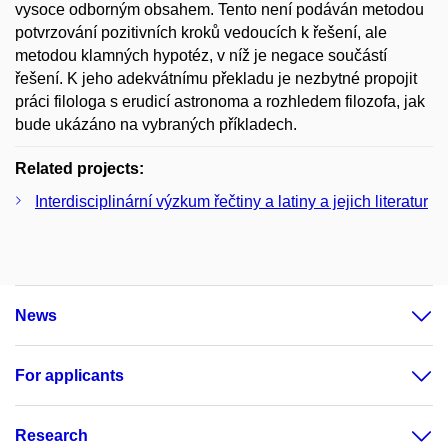
vysoce odborným obsahem. Tento není podáván metodou
potvrzování pozitivních kroků vedoucích k řešení, ale
metodou klamných hypotéz, v níž je negace součástí
řešení. K jeho adekvátnímu překladu je nezbytné propojit
práci filologa s erudicí astronoma a rozhledem filozofa, jak
bude ukázáno na vybraných příkladech.
Related projects:
Interdisciplinární výzkum řečtiny a latiny a jejich literatur
News
For applicants
Research