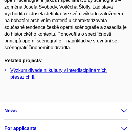
operní scénografie, jakož i specifika tvorby scénografů –
zejména Josefa Svobody, Vojtěcha Štolfy, Ladislava
Vychodila či Josefa Jelínka. Ve svém výkladu založeném
na bohatém archivním materiálu charakterizovala
současné tendence české operní scénografie a zasadila je
do historického kontextu. Pohovořila o specifičnosti
principů operní scénografie – například ve srovnání se
scénografií činoherního divadla.
Related projects:
Výzkum divadelní kultury v interdisciplinárních
přesazích II.
News
For applicants