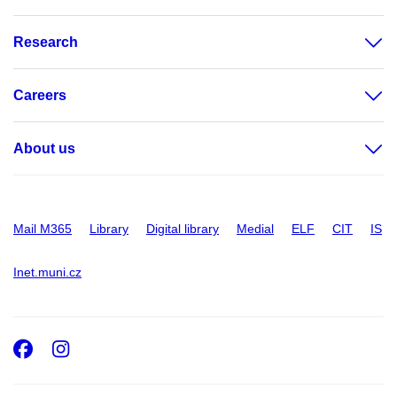
Research
Careers
About us
Mail M365
Library
Digital library
Medial
ELF
CIT
IS
Inet.muni.cz
Facebook
Instagram