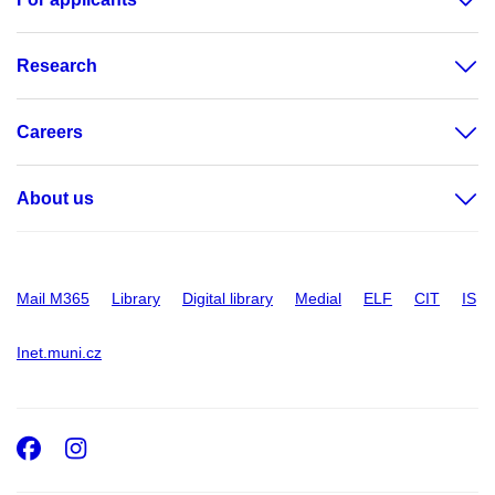
Research
Careers
About us
Mail M365
Library
Digital library
Medial
ELF
CIT
IS
Inet.muni.cz
Facebook
Instagram