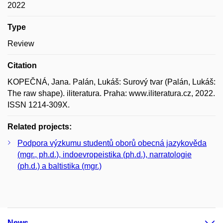
2022
Type
Review
Citation
KOPEČNÁ, Jana. Palán, Lukáš: Surový tvar (Palán, Lukáš:
The raw shape). iliteratura. Praha: www.iliteratura.cz, 2022.
ISSN 1214-309X.
Related projects:
Podpora výzkumu studentů oborů obecná jazykověda
(mgr., ph.d.), indoevropeistika (ph.d.), narratologie
(ph.d.) a baltistika (mgr.)
News