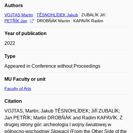
Authors
VOJTAS Martin
TĚSNOHLÍDEK Jakub
ZUBALÍK Jiří
PETŘÍK Jan
DROBŇÁK Martin
KAPAVÍK Radim
Year of publication
2022
Type
Appeared in Conference without Proceedings
MU Faculty or unit
Faculty of Arts
Citation
VOJTAS, Martin; Jakub TĚSNOHLÍDEK; Jiří ZUBALÍK;
Jan PETŘÍK; Martin DROBŇÁK and Radim KAPAVÍK. Z
drugiej strony gór: archeologia I wojny światowej w
północno-wschodniej Słowacji (From the Other Side of the