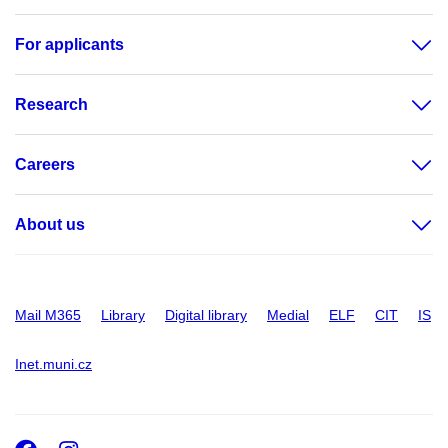
For applicants
Research
Careers
About us
Mail M365
Library
Digital library
Medial
ELF
CIT
IS
Inet.muni.cz