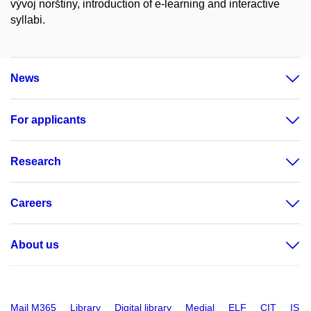
vývoj norštiny, introduction of e-learning and interactive
syllabi.
News
For applicants
Research
Careers
About us
Mail M365
Library
Digital library
Medial
ELF
CIT
IS