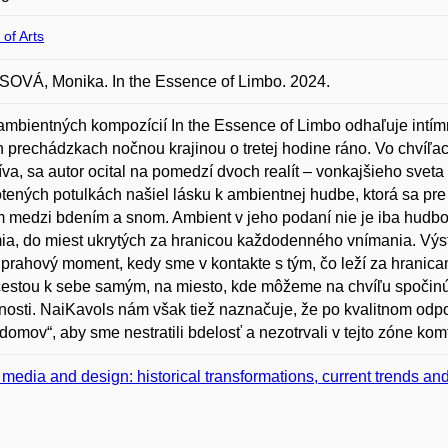
 of Arts
OVÁ, Monika. In the Essence of Limbo. 2024.
ambientných kompozícií In the Essence of Limbo odhaľuje intímn
h prechádzkach nočnou krajinou o tretej hodine ráno. Vo chvíľac
va, sa autor ocital na pomedzí dvoch realít – vonkajšieho svet
ených potulkách našiel lásku k ambientnej hudbe, ktorá sa pre
 medzi bdením a snom. Ambient v jeho podaní nie je iba hudbou
a, do miest ukrytých za hranicou každodenného vnímania. Výst
o prahový moment, kedy sme v kontakte s tým, čo leží za hranica
estou k sebe samým, na miesto, kde môžeme na chvíľu spočinúť
nosti. NaiKavols nám však tiež naznačuje, že po kvalitnom od
 „domov“, aby sme nestratili bdelosť a nezotrvali v tejto zóne kom
, media and design: historical transformations, current trends and