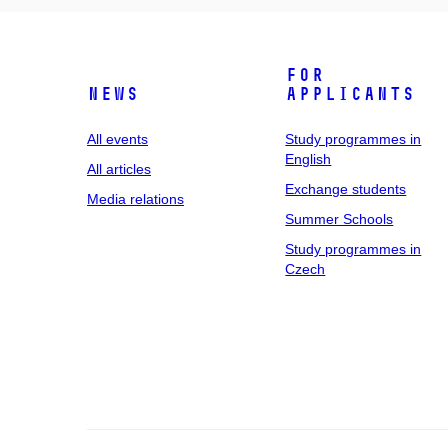
For
News
applicants
All events
Study programmes in
English
All articles
Exchange students
Media relations
Summer Schools
Study programmes in
Czech