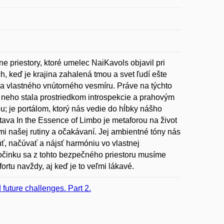
e priestory, ktoré umelec NaiKavols objavil pri
h, keď je krajina zahalená tmou a svet ľudí ešte
a a vlastného vnútorného vesmíru. Práve na týchto
 neho stala prostriedkom introspekcie a prahovým
; je portálom, ktorý nás vedie do hĺbky nášho
ava In the Essence of Limbo je metaforou na život
mi našej rutiny a očakávaní. Jej ambientné tóny nás
, načúvať a nájsť harmóniu vo vlastnej
počinku sa z tohto bezpečného priestoru musíme
fortu navždy, aj keď je to veľmi lákavé.
 future challenges. Part 2.