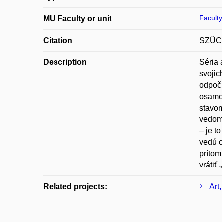
Faculty
MU Faculty or unit
Citation
SZŰCS
Description
Séria 
svojic
odpočí
osamot
stavom
vedomi
– je t
vedú c
prítom
vrátiť
Related projects:
Art