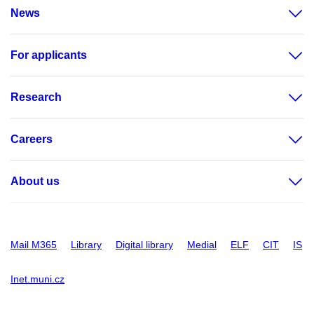
News
For applicants
Research
Careers
About us
Mail M365
Library
Digital library
Medial
ELF
CIT
IS
Inet.muni.cz