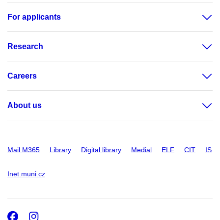
For applicants
Research
Careers
About us
Mail M365
Library
Digital library
Medial
ELF
CIT
IS
Inet.muni.cz
Facebook
Instagram