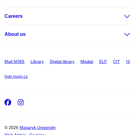
Careers
About us
Mail M365
Library
Digital library
Medial
ELF
CIT
IS
Inet.muni.cz
Facebook
Instagram
© 2026
Masaryk University