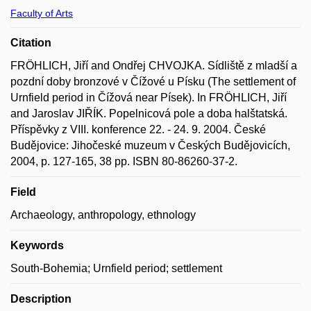
Faculty of Arts
Citation
FRÖHLICH, Jiří and Ondřej CHVOJKA. Sídliště z mladší a
pozdní doby bronzové v Čížové u Písku (The settlement of
Urnfield period in Čížová near Písek). In FRÖHLICH, Jiří
and Jaroslav JIŘÍK. Popelnicová pole a doba halštatská.
Příspěvky z VIII. konference 22. - 24. 9. 2004. České
Budějovice: Jihočeské muzeum v Českých Budějovicích,
2004, p. 127-165, 38 pp. ISBN 80-86260-37-2.
Field
Archaeology, anthropology, ethnology
Keywords
South-Bohemia; Urnfield period; settlement
Description