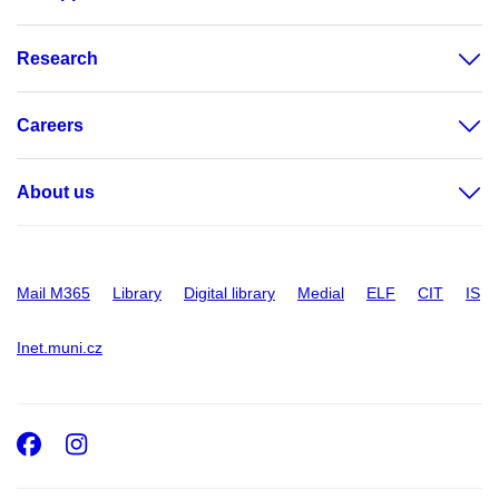
Research
Careers
About us
Mail M365
Library
Digital library
Medial
ELF
CIT
IS
Inet.muni.cz
Facebook
Instagram