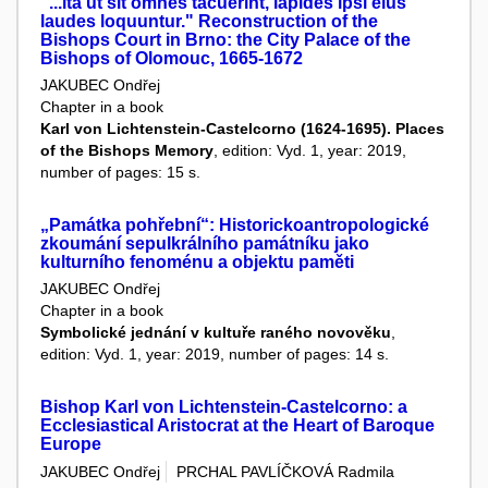
"...ita ut sit omnes tacuerint, lapides ipsi eius
laudes loquuntur." Reconstruction of the
Bishops Court in Brno: the City Palace of the
Bishops of Olomouc, 1665-1672
JAKUBEC Ondřej
Chapter in a book
Karl von Lichtenstein-Castelcorno (1624-1695). Places
of the Bishops Memory
, edition: Vyd. 1, year: 2019,
number of pages: 15 s.
„Památka pohřební“: Historickoantropologické
zkoumání sepulkrálního památníku jako
kulturního fenoménu a objektu paměti
JAKUBEC Ondřej
Chapter in a book
Symbolické jednání v kultuře raného novověku
,
edition: Vyd. 1, year: 2019, number of pages: 14 s.
Bishop Karl von Lichtenstein-Castelcorno: a
Ecclesiastical Aristocrat at the Heart of Baroque
Europe
JAKUBEC Ondřej
PRCHAL PAVLÍČKOVÁ Radmila