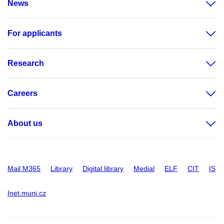
News
For applicants
Research
Careers
About us
Mail M365
Library
Digital library
Medial
ELF
CIT
IS
Inet.muni.cz