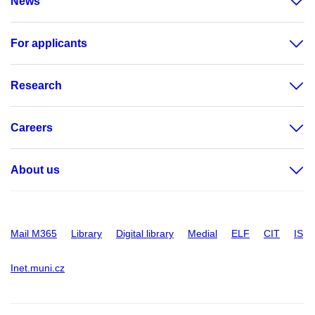
News
For applicants
Research
Careers
About us
Mail M365
Library
Digital library
Medial
ELF
CIT
IS
Inet.muni.cz