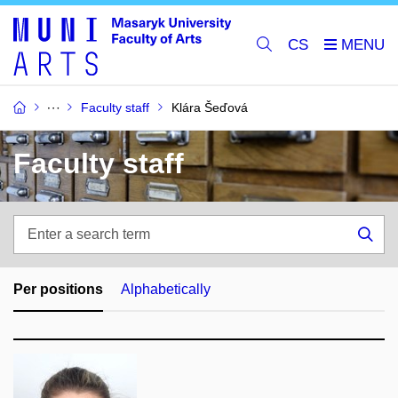
CS
Faculty staff
Klára Šeďová
Faculty staff
Enter
a
Sea
search
term
Per positions
Alphabetically