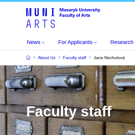
News
For Applicants
Research
About Us
Faculty staff
Jana Nechutová
Faculty staff