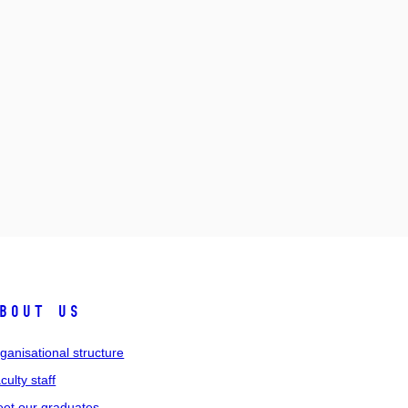
bout us
ganisational structure
culty staff
et our graduates