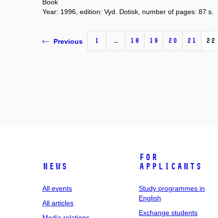
Book
Year: 1996, edition: Vyd. Dotisk, number of pages: 87 s.
1
…
18
19
20
21
22
Previous
For
News
applicants
All events
Study programmes in
English
All articles
Exchange students
Media relations