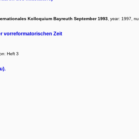
ternationales Kolloquium Bayreuth September 1993
, year: 1997, n
er vorreformatorischen Zeit
on: Heft 3
u).