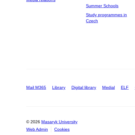
Summer Schools
Study programmes in
Czech
Mail M365
Library
Digital library
Medial
ELF
© 2026
Masaryk University
Web Admin
Cookies