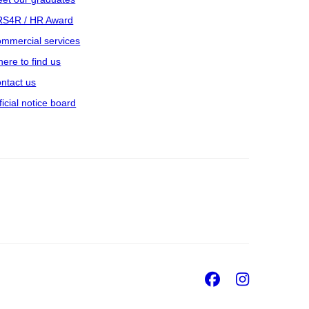
S4R / HR Award
mmercial services
ere to find us
ntact us
ficial notice board
Facebook
Insta