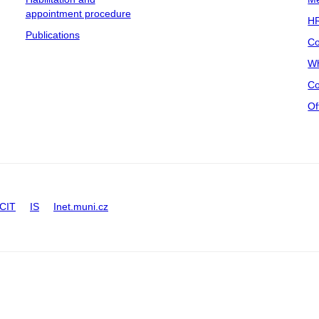
appointment procedure
HR
Publications
Co
Wh
Co
Of
CIT
IS
Inet.muni.cz