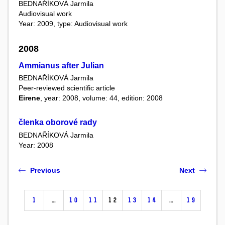
BEDNAŘÍKOVÁ Jarmila
Audiovisual work
Year: 2009, type: Audiovisual work
2008
Ammianus after Julian
BEDNAŘÍKOVÁ Jarmila
Peer-reviewed scientific article
Eirene
, year: 2008, volume: 44, edition: 2008
členka oborové rady
BEDNAŘÍKOVÁ Jarmila
Year: 2008
Previous
Next
1
…
10
11
12
13
14
…
19