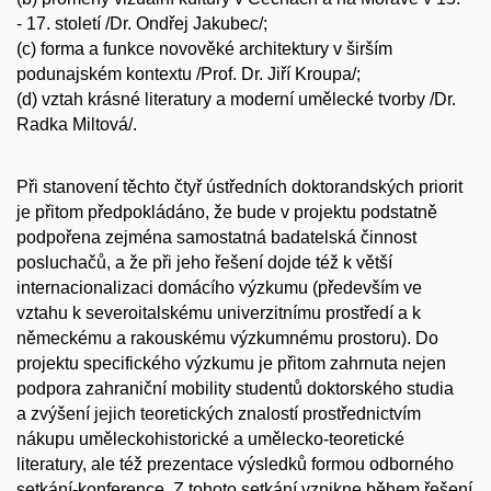
- 17. století /Dr. Ondřej Jakubec/;
(c) forma a funkce novověké architektury v širším
podunajském kontextu /Prof. Dr. Jiří Kroupa/;
(d) vztah krásné literatury a moderní umělecké tvorby /Dr.
Radka Miltová/.
Při stanovení těchto čtyř ústředních doktorandských priorit
je přitom předpokládáno, že bude v projektu podstatně
podpořena zejména samostatná badatelská činnost
posluchačů, a že při jeho řešení dojde též k větší
internacionalizaci domácího výzkumu (především ve
vztahu k severoitalskému univerzitnímu prostředí a k
německému a rakouskému výzkumnému prostoru). Do
projektu specifického výzkumu je přitom zahrnuta nejen
podpora zahraniční mobility studentů doktorského studia
a zvýšení jejich teoretických znalostí prostřednictvím
nákupu uměleckohistorické a umělecko-teoretické
literatury, ale též prezentace výsledků formou odborného
setkání-konference. Z tohoto setkání vznikne během řešení