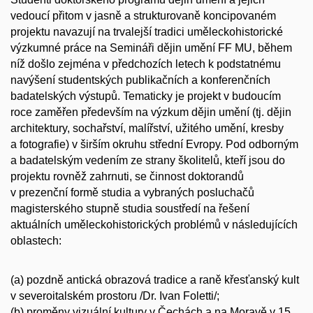
vedoucí přitom v jasně a strukturovaně koncipovaném
projektu navazují na trvalejší tradici uměleckohistorické
výzkumné práce na Semináři dějin umění FF MU, během
níž došlo zejména v předchozích letech k podstatnému
navýšení studentských publikačních a konferenčních
badatelských výstupů. Tematicky je projekt v budoucím
roce zaměřen především na výzkum dějin umění (tj. dějin
architektury, sochařství, malířství, užitého umění, kresby
a fotografie) v širším okruhu střední Evropy. Pod odborným
a badatelským vedením ze strany školitelů, kteří jsou do
projektu rovněž zahrnuti, se činnost doktorandů
v prezenční formě studia a vybraných posluchačů
magisterského stupně studia soustředí na řešení
aktuálních uměleckohistorických problémů v následujících
oblastech:
(a) pozdně antická obrazová tradice a raně křesťanský kult
v severoitalském prostoru /Dr. Ivan Foletti/;
(b) proměny vizuální kultury v Čechách a na Moravě v 15.