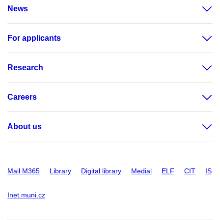
News
For applicants
Research
Careers
About us
Mail M365
Library
Digital library
Medial
ELF
CIT
IS
Inet.muni.cz