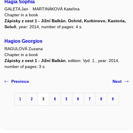
Hagia Sophia
GALETA Jan
MARTINÁKOVÁ Kateřina
Chapter in a book
Zápisky z cest 1 - Jižní Balkán. Ochrid, Kurbinovo, Kastoria,
Soluň
, year: 2014, number of pages: 4 s.
Hagios Georgios
RAGULOVÁ Zuzana
Chapter in a book
Zápisky z cest 1 - Jižní Balkán
, edition: Vyd. 1., year: 2014,
number of pages: 3 s.
Previous
Next
1
2
3
4
5
6
7
8
9