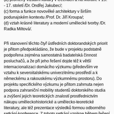
- 17. století /Dr. Ondřej Jakubec/;
(c) forma a funkce novověké architektury v širším
podunajském kontextu /Prof. Dr. Jiří Kroupa/;
(d) vztah krásné literatury a moderní umělecké tvorby /Dr.
Radka Miltová/.
Při stanovení těchto čtyř ústředních doktorandských priorit
je přitom předpokládáno, že bude v projektu podstatně
podpořena zejména samostatná badatelská činnost
posluchačů, a že při jeho řešení dojde též k větší
internacionalizaci domácího výzkumu (především ve
vztahu k severoitalskému univerzitnímu prostředí a k
německému a rakouskému výzkumnému prostoru). Do
projektu specifického výzkumu je přitom zahrnuta nejen
podpora zahraniční mobility studentů doktorského studia
a zvýšení jejich teoretických znalostí prostřednictvím
nákupu uměleckohistorické a umělecko-teoretické
literatury, ale též prezentace výsledků formou odborného
setkání-konference. Z tohoto setkání vznikne během řešení