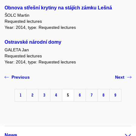
Obnova střešní krytiny na stájích zámku Lešná
ŠOLC Martin
Requested lectures
Year: 2014, type: Requested lectures
Ostravské národní domy
GALETA Jan
Requested lectures
Year: 2014, type: Requested lectures
Previous
Next
1
2
3
4
5
6
7
8
9
News