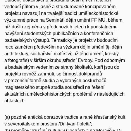
vedoucí přitom v jasně a strukturovaně koncipovaném
projektu navazují na trvalejší tradici uměleckohistorické
výzkumné práce na Semináři dějin umění FF MU, během
níž došlo zejména v předchozích letech k podstatnému
navýšení studentských publikačních a konferenčních
badatelských výstupů. Tematicky je projekt v budoucím
roce zaměřen především na výzkum dějin umění (tj. dějin
architektury, sochařství, malířství, užitého umění, kresby
a fotografie) v širším okruhu střední Evropy. Pod odborným
a badatelským vedením ze strany školitelů, kteří jsou do
projektu rovněž zahrnuti, se činnost doktorandů
v prezenční formě studia a vybraných posluchačů
magisterského stupně studia soustředí na řešení
aktuálních uměleckohistorických problémů v následujících
oblastech:
(a) pozdně antická obrazová tradice a raně křesťanský kult
v severoitalském prostoru /Dr. Ivan Foletti/;
(b) proměny vizuální kultury v Čechách a na Moravě v 15.