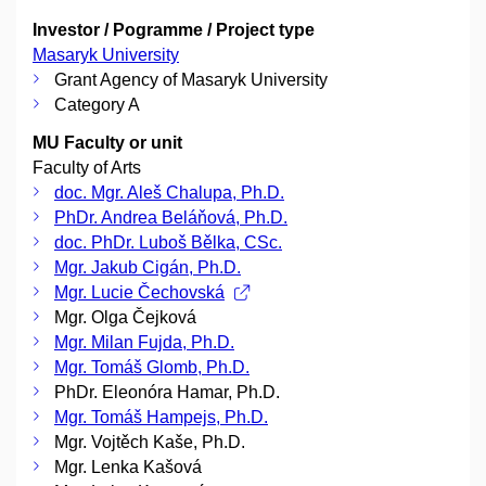
Investor / Pogramme / Project type
Masaryk University
Grant Agency of Masaryk University
Category A
MU Faculty or unit
Faculty of Arts
doc. Mgr. Aleš Chalupa, Ph.D.
PhDr. Andrea Beláňová, Ph.D.
doc. PhDr. Luboš Bělka, CSc.
Mgr. Jakub Cigán, Ph.D.
Mgr. Lucie Čechovská
Mgr. Olga Čejková
Mgr. Milan Fujda, Ph.D.
Mgr. Tomáš Glomb, Ph.D.
PhDr. Eleonóra Hamar, Ph.D.
Mgr. Tomáš Hampejs, Ph.D.
Mgr. Vojtěch Kaše, Ph.D.
Mgr. Lenka Kašová