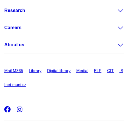
Research
Careers
About us
Mail M365
Library
Digital library
Medial
ELF
CIT
IS
Inet.muni.cz
Facebook
Instagram