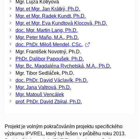
Mgr. Lujza Kotryová
Mgr. et Mgr. Jan Krátký, Ph.D.
Mgr. et Mgr. Radek Kundt, Ph.D.
Mgr. et Mgr. Eva Kundtová Klocová, Ph.D.
doc. Mgr. Martin Lang, Ph.D.
Mgr. Peter Maňo, M.A., Ph.D.
doc. PhDr. Miloš Mendel, CSc.
Mgr. František Novotný, Ph.D.
PhDr. Dalibor Papoušek, Ph.D.
Mgr. Bc. Magdaléna Rychetská, M.A., Ph.D.
Mgr. Tibor Sedláček, Ph.D.
doc. PhDr. David Václavík, Ph.D.
Mgr. Jana Valtrová, Ph.D.
Mgr. Matouš Vencálek
prof. PhDr. David Zbíral, Ph.D.
Projekt je volným pokračováním projektu specifického
výzkumu IPVREL, který byl řešen v průběhu roku 2013.