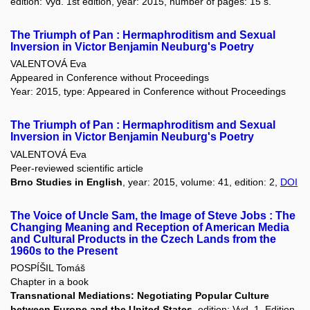
edition: Vyd. 1st edition, year: 2015, number of pages: 15 s.
The Triumph of Pan : Hermaphroditism and Sexual
Inversion in Victor Benjamin Neuburg's Poetry
VALENTOVÁ Eva
Appeared in Conference without Proceedings
Year: 2015, type: Appeared in Conference without Proceedings
The Triumph of Pan : Hermaphroditism and Sexual
Inversion in Victor Benjamin Neuburg's Poetry
VALENTOVÁ Eva
Peer-reviewed scientific article
Brno Studies in English
, year: 2015, volume: 41, edition: 2,
DOI
The Voice of Uncle Sam, the Image of Steve Jobs : The
Changing Meaning and Reception of American Media
and Cultural Products in the Czech Lands from the
1960s to the Present
POSPÍŠIL Tomáš
Chapter in a book
Transnational Mediations: Negotiating Popular Culture
between Europe and the United States
, edition: Vyd. 1. Edition,