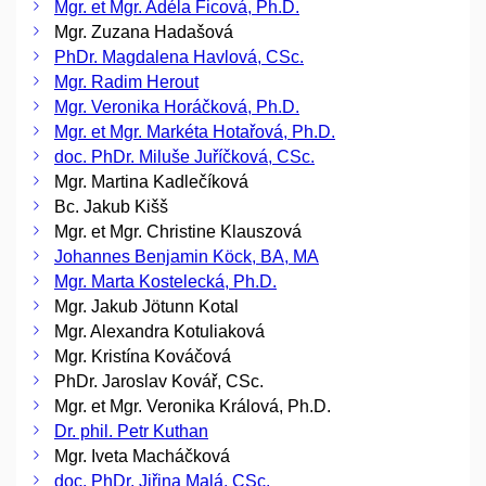
Mgr. et Mgr. Adéla Ficová, Ph.D.
Mgr. Zuzana Hadašová
PhDr. Magdalena Havlová, CSc.
Mgr. Radim Herout
Mgr. Veronika Horáčková, Ph.D.
Mgr. et Mgr. Markéta Hotařová, Ph.D.
doc. PhDr. Miluše Juříčková, CSc.
Mgr. Martina Kadlečíková
Bc. Jakub Kišš
Mgr. et Mgr. Christine Klauszová
Johannes Benjamin Köck, BA, MA
Mgr. Marta Kostelecká, Ph.D.
Mgr. Jakub Jötunn Kotal
Mgr. Alexandra Kotuliaková
Mgr. Kristína Kováčová
PhDr. Jaroslav Kovář, CSc.
Mgr. et Mgr. Veronika Králová, Ph.D.
Dr. phil. Petr Kuthan
Mgr. Iveta Macháčková
doc. PhDr. Jiřina Malá, CSc.