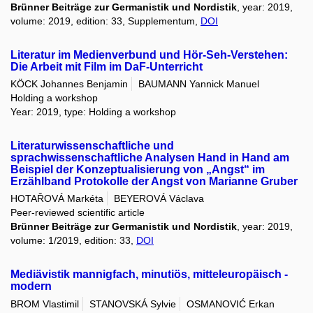
Brünner Beiträge zur Germanistik und Nordistik
, year: 2019,
volume: 2019, edition: 33, Supplementum,
DOI
Literatur im Medienverbund und Hör-Seh-Verstehen:
Die Arbeit mit Film im DaF-Unterricht
KÖCK Johannes Benjamin
BAUMANN Yannick Manuel
Holding a workshop
Year: 2019, type: Holding a workshop
Literaturwissenschaftliche und
sprachwissenschaftliche Analysen Hand in Hand am
Beispiel der Konzeptualisierung von „Angst“ im
Erzählband Protokolle der Angst von Marianne Gruber
HOTAŘOVÁ Markéta
BEYEROVÁ Václava
Peer-reviewed scientific article
Brünner Beiträge zur Germanistik und Nordistik
, year: 2019,
volume: 1/2019, edition: 33,
DOI
Mediävistik mannigfach, minutiös, mitteleuropäisch -
modern
BROM Vlastimil
STANOVSKÁ Sylvie
OSMANOVIĆ Erkan