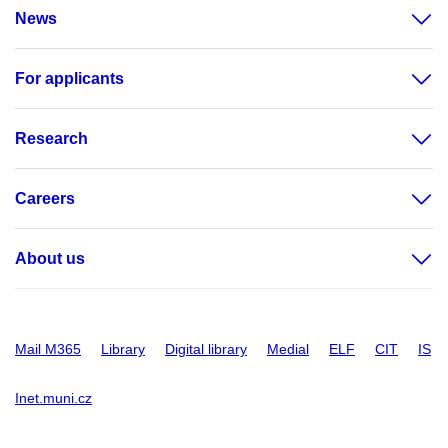
News
For applicants
Research
Careers
About us
Mail M365
Library
Digital library
Medial
ELF
CIT
IS
Inet.muni.cz