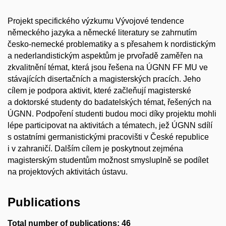
Projekt specifického výzkumu Vývojové tendence
německého jazyka a německé literatury se zahrnutím
česko-nemecké problematiky a s přesahem k nordistickým
a nederlandistickým aspektům je prvořadě zaměřen na
zkvalitnění témat, která jsou řešena na ÚGNN FF MU ve
stávajících disertačních a magisterských pracích. Jeho
cílem je podpora aktivit, které začleňují magisterské
a doktorské studenty do badatelských témat, řešených na
ÚGNN. Podpoření studenti budou moci díky projektu mohli
lépe participovat na aktivitách a tématech, jež ÚGNN sdílí
s ostatními germanistickými pracovišti v České republice
i v zahraničí. Dalším cílem je poskytnout zejména
magisterským studentům možnost smysluplně se podílet
na projektových aktivitách ústavu.
Publications
Total number of publications: 46