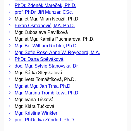
PhDr. Zdeněk Mareček, Ph.D.
prof. PhDr. Jiří Munzar, CSc.
Mgr. et Mgr. Milan Neužil, Ph.D.
Erkan Osmanović, MA, Ph.D.
Mgr. Ľuboslava Pavlíková
Mgr. et Mgr. Kamila Puchnarová, Ph.D.
Mgr. Bc. William Richter, Ph.D.
Mgr. Sofie Rose-Anne W. Royeaerd, M.A.
PhDr. Dana Spěváková
doc. Mgr. Sylvie Stanovská, Dr.
Mgr. Šárka Stejskalová
Mgr. Iveta Tomáštíková, Ph.D.
Mgr. et Mgr. Jan Trna, Ph.D.
Mgr. Martina Trombiková, Ph.D.
Mgr. Ivana Tršková
Mgr. Klára Tučková
Mgr. Kristina Winkler
prof. PhDr. Iva Zündorf, Ph.D.