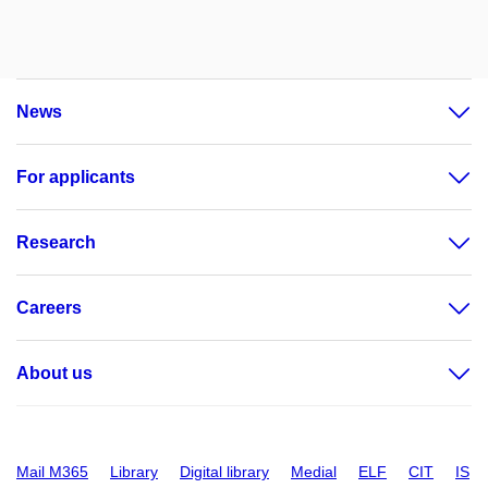
News
For applicants
Research
Careers
About us
Mail M365
Library
Digital library
Medial
ELF
CIT
IS