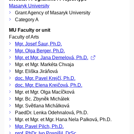
Masaryk University
Grant Agency of Masaryk University
Category A
MU Faculty or unit
Faculty of Arts
Mgr. Josef Šaur, Ph.D.
Mgr. Olga Berger, Ph.D.
Mgr. et Mgr. Jana Demelová, Ph.D.
Mgr. et Mgr. Markéta Chvaja
Mgr. Eliška Jiráňová
doc. Mgr. Pavel Krejčí, Ph.D.
doc. Mgr. Elena Krejčová, Ph.D.
Mgr. et Mgr. Olga Macíčková
Mgr. Bc. Zbyněk Michálek
Mgr. Světlana Michálková
PaedDr. Lenka Odehnalová, Ph.D.
Mgr. et Mgr. et Mgr. Hana Nela Palková, Ph.D.
Mgr. Pavel Pilch, Ph.D.
prof. PhDr. Ivo Pospíšil, DrSc.