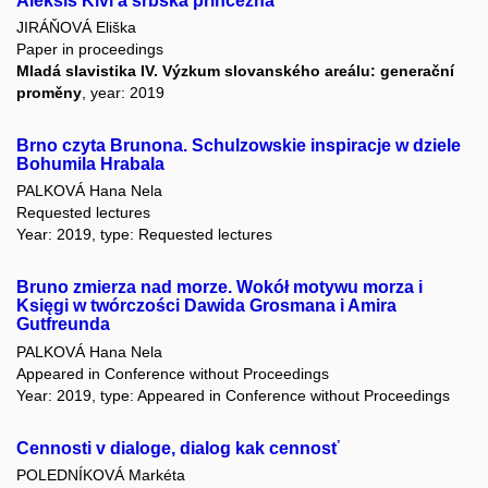
Aleksis Kivi a srbská princezna
JIRÁŇOVÁ Eliška
Paper in proceedings
Mladá slavistika IV. Výzkum slovanského areálu: generační
proměny
, year: 2019
Brno czyta Brunona. Schulzowskie inspiracje w dziele
Bohumila Hrabala
PALKOVÁ Hana Nela
Requested lectures
Year: 2019, type: Requested lectures
Bruno zmierza nad morze. Wokół motywu morza i
Księgi w twórczości Dawida Grosmana i Amira
Gutfreunda
PALKOVÁ Hana Nela
Appeared in Conference without Proceedings
Year: 2019, type: Appeared in Conference without Proceedings
Cennosti v dialoge, dialog kak cennosť
POLEDNÍKOVÁ Markéta