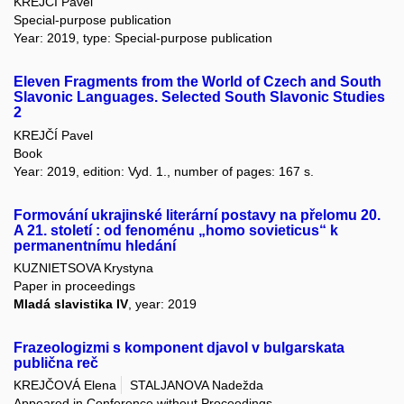
KREJČÍ Pavel
Special-purpose publication
Year: 2019, type: Special-purpose publication
Eleven Fragments from the World of Czech and South
Slavonic Languages. Selected South Slavonic Studies
2
KREJČÍ Pavel
Book
Year: 2019, edition: Vyd. 1., number of pages: 167 s.
Formování ukrajinské literární postavy na přelomu 20.
A 21. století : od fenoménu „homo sovieticus“ k
permanentnímu hledání
KUZNIETSOVA Krystyna
Paper in proceedings
Mladá slavistika IV
, year: 2019
Frazeologizmi s komponent djavol v bulgarskata
publična reč
KREJČOVÁ Elena
STALJANOVA Nadežda
Appeared in Conference without Proceedings