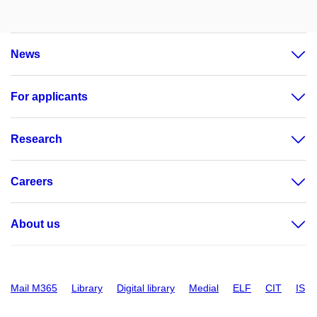
News
For applicants
Research
Careers
About us
Mail M365
Library
Digital library
Medial
ELF
CIT
IS