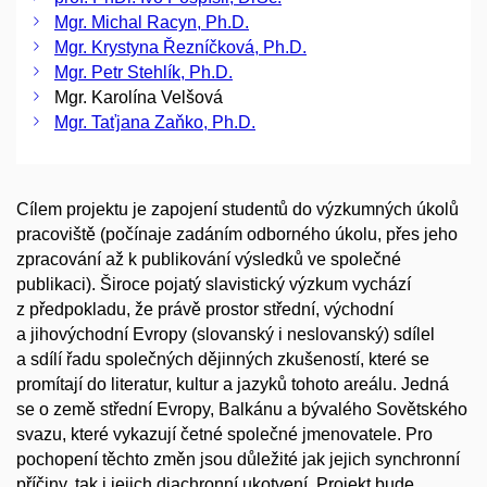
Mgr. Michal Racyn, Ph.D.
Mgr. Krystyna Řezníčková, Ph.D.
Mgr. Petr Stehlík, Ph.D.
Mgr. Karolína Velšová
Mgr. Taťjana Zaňko, Ph.D.
Cílem projektu je zapojení studentů do výzkumných úkolů
pracoviště (počínaje zadáním odborného úkolu, přes jeho
zpracování až k publikování výsledků ve společné
publikaci). Široce pojatý slavistický výzkum vychází
z předpokladu, že právě prostor střední, východní
a jihovýchodní Evropy (slovanský i neslovanský) sdílel
a sdílí řadu společných dějinných zkušeností, které se
promítají do literatur, kultur a jazyků tohoto areálu. Jedná
se o země střední Evropy, Balkánu a bývalého Sovětského
svazu, které vykazují četné společné jmenovatele. Pro
pochopení těchto změn jsou důležité jak jejich synchronní
příčiny, tak i jejich diachronní ukotvení. Projekt bude