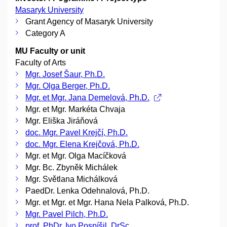
Masaryk University
Grant Agency of Masaryk University
Category A
MU Faculty or unit
Faculty of Arts
Mgr. Josef Šaur, Ph.D.
Mgr. Olga Berger, Ph.D.
Mgr. et Mgr. Jana Demelová, Ph.D.
Mgr. et Mgr. Markéta Chvaja
Mgr. Eliška Jiráňová
doc. Mgr. Pavel Krejčí, Ph.D.
doc. Mgr. Elena Krejčová, Ph.D.
Mgr. et Mgr. Olga Macíčková
Mgr. Bc. Zbyněk Michálek
Mgr. Světlana Michálková
PaedDr. Lenka Odehnalová, Ph.D.
Mgr. et Mgr. et Mgr. Hana Nela Palková, Ph.D.
Mgr. Pavel Pilch, Ph.D.
prof. PhDr. Ivo Pospíšil, DrSc.