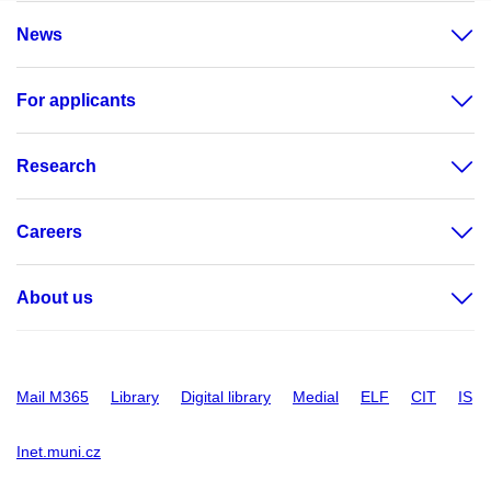
News
For applicants
Research
Careers
About us
Mail M365
Library
Digital library
Medial
ELF
CIT
IS
Inet.muni.cz