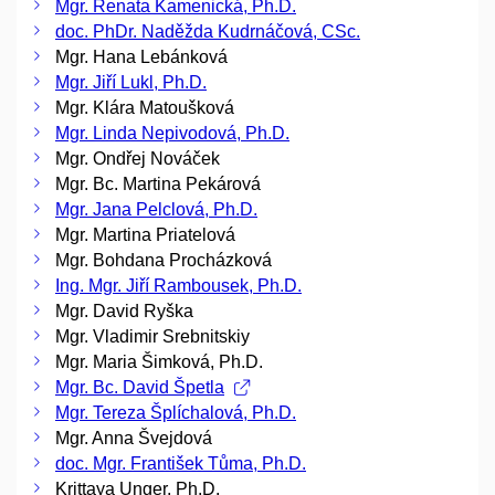
Mgr. Renata Kamenická, Ph.D.
doc. PhDr. Naděžda Kudrnáčová, CSc.
Mgr. Hana Lebánková
Mgr. Jiří Lukl, Ph.D.
Mgr. Klára Matoušková
Mgr. Linda Nepivodová, Ph.D.
Mgr. Ondřej Nováček
Mgr. Bc. Martina Pekárová
Mgr. Jana Pelclová, Ph.D.
Mgr. Martina Priatelová
Mgr. Bohdana Procházková
Ing. Mgr. Jiří Rambousek, Ph.D.
Mgr. David Ryška
Mgr. Vladimir Srebnitskiy
Mgr. Maria Šimková, Ph.D.
Mgr. Bc. David Špetla
Mgr. Tereza Šplíchalová, Ph.D.
Mgr. Anna Švejdová
doc. Mgr. František Tůma, Ph.D.
Krittaya Unger, Ph.D.