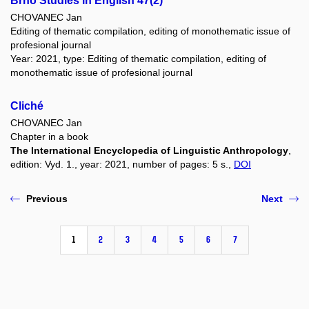
Brno Studies in English 47(2)
CHOVANEC Jan
Editing of thematic compilation, editing of monothematic issue of
profesional journal
Year: 2021, type: Editing of thematic compilation, editing of
monothematic issue of profesional journal
Cliché
CHOVANEC Jan
Chapter in a book
The International Encyclopedia of Linguistic Anthropology
,
edition: Vyd. 1., year: 2021, number of pages: 5 s.,
DOI
Previous
Next
1
2
3
4
5
6
7