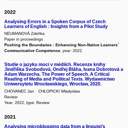
2022
Analysing Errors in a Spoken Corpus of Czech
Learners of English : Insights from a Pilot Study
NEUMANOVÁ Zdeňka
Paper in proceedings
Pushing the Boundaries : Enhancing Non-Native Learners´
Communicative Competence
, year: 2022
Studie o jazyku moci v médiích. Recenze knihy
Jindřiška Svobodová, Ondřej Bláha, Ivana Dobrotová a
Adam Warzecha. The Power of Speech. A Critical
Reading of Media and Political Texts. Wydawnictwo
Uniwersytetu Wrocławskiego, Wrocław, 2020.
CHOVANEC Jan
CHŁOPICKI Władyslaw
Review
Year: 2022, type: Review
2021
Analysing microblogging data from a linguist’s