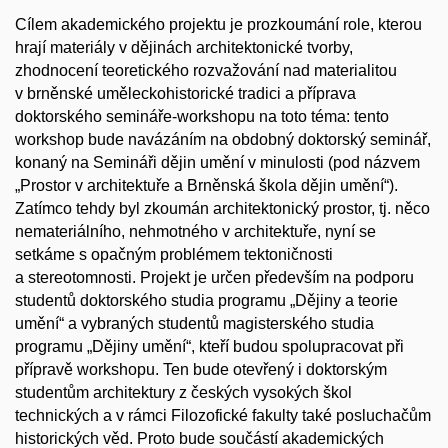
Cílem akademického projektu je prozkoumání role, kterou
hrají materiály v dějinách architektonické tvorby,
zhodnocení teoretického rozvažování nad materialitou
v brněnské uměleckohistorické tradici a příprava
doktorského semináře-workshopu na toto téma: tento
workshop bude navázáním na obdobný doktorský seminář,
konaný na Semináři dějin umění v minulosti (pod názvem
„Prostor v architektuře a Brněnská škola dějin umění“).
Zatímco tehdy byl zkoumán architektonický prostor, tj. něco
nemateriálního, nehmotného v architektuře, nyní se
setkáme s opačným problémem tektoničnosti
a stereotomnosti. Projekt je určen především na podporu
studentů doktorského studia programu „Dějiny a teorie
umění“ a vybraných studentů magisterského studia
programu „Dějiny umění“, kteří budou spolupracovat při
přípravě workshopu. Ten bude otevřený i doktorským
studentům architektury z českých vysokých škol
technických a v rámci Filozofické fakulty také posluchačům
historických věd. Proto bude součástí akademických