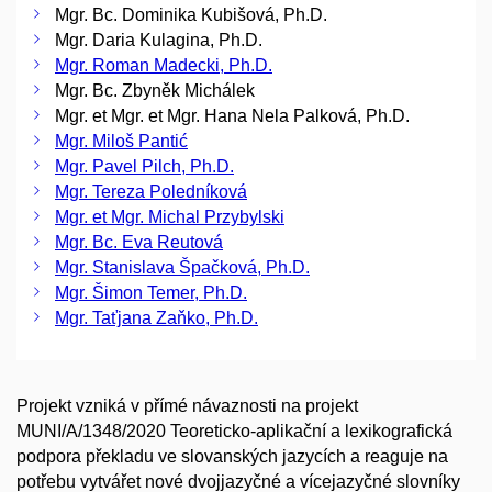
Mgr. Bc. Dominika Kubišová, Ph.D.
Mgr. Daria Kulagina, Ph.D.
Mgr. Roman Madecki, Ph.D.
Mgr. Bc. Zbyněk Michálek
Mgr. et Mgr. et Mgr. Hana Nela Palková, Ph.D.
Mgr. Miloš Pantić
Mgr. Pavel Pilch, Ph.D.
Mgr. Tereza Poledníková
Mgr. et Mgr. Michal Przybylski
Mgr. Bc. Eva Reutová
Mgr. Stanislava Špačková, Ph.D.
Mgr. Šimon Temer, Ph.D.
Mgr. Taťjana Zaňko, Ph.D.
Projekt vzniká v přímé návaznosti na projekt
MUNI/A/1348/2020 Teoreticko-aplikační a lexikografická
podpora překladu ve slovanských jazycích a reaguje na
potřebu vytvářet nové dvojjazyčné a vícejazyčné slovníky