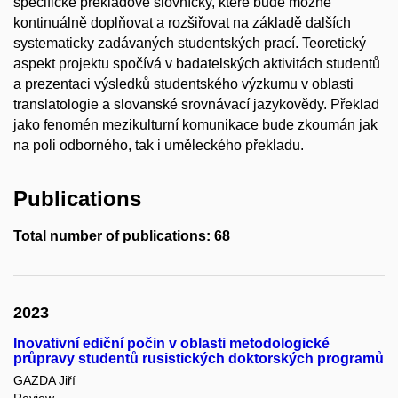
specifické překladové slovníčky, které bude možné
kontinuálně doplňovat a rozšiřovat na základě dalších
systematicky zadávaných studentských prací. Teoretický
aspekt projektu spočívá v badatelských aktivitách studentů
a prezentaci výsledků studentského výzkumu v oblasti
translatologie a slovanské srovnávací jazykovědy. Překlad
jako fenomén mezikulturní komunikace bude zkoumán jak
na poli odborného, tak i uměleckého překladu.
Publications
Total number of publications: 68
2023
Inovativní ediční počin v oblasti metodologické
průpravy studentů rusistických doktorských programů
GAZDA Jiří