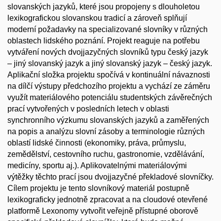
slovanských jazyků, které jsou propojeny s dlouholetou
lexikografickou slovanskou tradicí a zároveň splňují
moderní požadavky na specializované slovníky v různých
oblastech lidského poznání. Projekt reaguje na potřebu
vytváření nových dvojjazyčných slovníků typu český jazyk
– jiný slovanský jazyk a jiný slovanský jazyk – český jazyk.
Aplikační složka projektu spočívá v kontinuální návaznosti
na dílčí výstupy předchozího projektu a vychází ze záměru
využít materiálového potenciálu studentských závěrečných
prací vytvořených v posledních letech v oblasti
synchronního výzkumu slovanských jazyků a zaměřených
na popis a analýzu slovní zásoby a terminologie různých
oblastí lidské činnosti (ekonomiky, práva, průmyslu,
zemědělství, cestovního ruchu, gastronomie, vzdělávání,
medicíny, sportu aj.). Aplikovatelnými materiálovými
výtěžky těchto prací jsou dvojjazyčné překladové slovníčky.
Cílem projektu je tento slovníkový materiál postupně
lexikograficky jednotně zpracovat a na cloudové otevřené
platformě Lexonomy vytvořit veřejně přístupné oborově