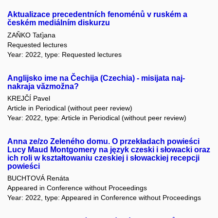
Aktualizace precedentních fenoménů v ruském a
českém mediálním diskurzu
ZAŇKO Taťjana
Requested lectures
Year: 2022, type: Requested lectures
Anglijsko ime na Čechija (Czechia) - misijata naj-
nakraja văzmožna?
KREJČÍ Pavel
Article in Periodical (without peer review)
Year: 2022, type: Article in Periodical (without peer review)
Anna ze/zo Zeleného domu. O przekładach powieści
Lucy Maud Montgomery na język czeski i słowacki oraz
ich roli w kształtowaniu czeskiej i słowackiej recepcji
powieści
BUCHTOVÁ Renáta
Appeared in Conference without Proceedings
Year: 2022, type: Appeared in Conference without Proceedings