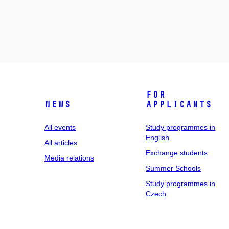
For
News
applicants
All events
Study programmes in
English
All articles
Exchange students
Media relations
Summer Schools
Study programmes in
Czech