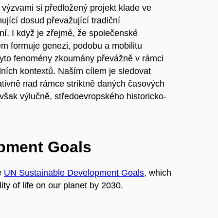
výzvami si předložený projekt klade ve
ující dosud převažující tradiční
í. I když je zřejmé, že společenské
em formuje genezi, podobu a mobilitu
ly tyto fenomény zkoumány převážně v rámci
ních kontextů. Naším cílem je sledovat
tivně nad rámce striktně daných časových
 však výlučně, středoevropského historicko-
opment Goals
e
UN Sustainable Development Goals
, which
ty of life on our planet by 2030.