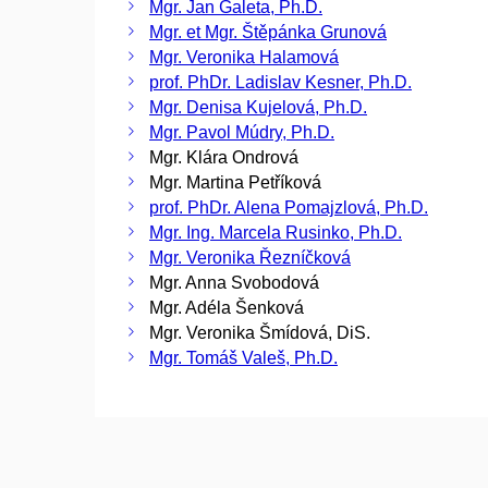
Mgr. Jan Galeta, Ph.D.
Mgr. et Mgr. Štěpánka Grunová
Mgr. Veronika Halamová
prof. PhDr. Ladislav Kesner, Ph.D.
Mgr. Denisa Kujelová, Ph.D.
Mgr. Pavol Múdry, Ph.D.
Mgr. Klára Ondrová
Mgr. Martina Petříková
prof. PhDr. Alena Pomajzlová, Ph.D.
Mgr. Ing. Marcela Rusinko, Ph.D.
Mgr. Veronika Řezníčková
Mgr. Anna Svobodová
Mgr. Adéla Šenková
Mgr. Veronika Šmídová, DiS.
Mgr. Tomáš Valeš, Ph.D.