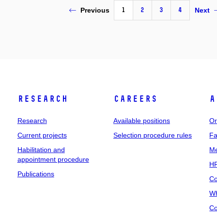
1
2
3
4
Previous
Next
Research
Careers
A
Research
Available positions
Or
Current projects
Selection procedure rules
Fa
Habilitation and
Me
appointment procedure
HR
Publications
Co
Wh
Co