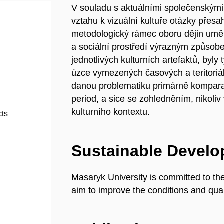
V souladu s aktuálními společenskými 
vztahu k vizuální kultuře otázky přesah
metodologický rámec oboru dějin uměn
a sociální prostředí výrazným způsob
jednotlivých kulturních artefaktů, by
úzce vymezených časových a teritoriál
danou problematiku primárně kompara
period, a sice se zohledněním, nikoliv
kulturního kontextu.
cts
Sustainable Devel
Masaryk University is committed to th
aim to improve the conditions and quali