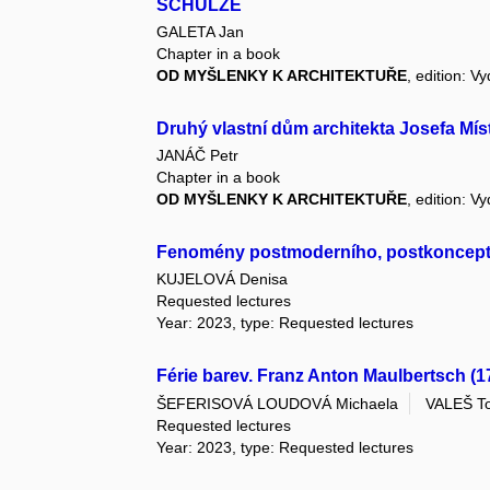
SCHULZE
GALETA Jan
Chapter in a book
OD MYŠLENKY K ARCHITEKTUŘE
, edition: V
Druhý vlastní dům architekta Josefa Mís
JANÁČ Petr
Chapter in a book
OD MYŠLENKY K ARCHITEKTUŘE
, edition: V
Fenomény postmoderního, postkoncept
KUJELOVÁ Denisa
Requested lectures
Year: 2023, type: Requested lectures
Férie barev. Franz Anton Maulbertsch (
ŠEFERISOVÁ LOUDOVÁ Michaela
VALEŠ T
Requested lectures
Year: 2023, type: Requested lectures