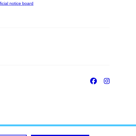
ficial notice board
Facebook
Insta