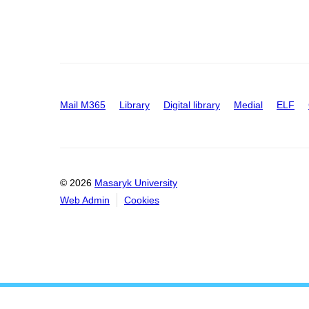
Mail M365
Library
Digital library
Medial
ELF
© 2026
Masaryk University
Web Admin
Cookies