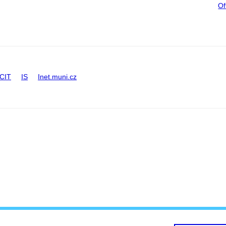
Of
CIT
IS
Inet.muni.cz