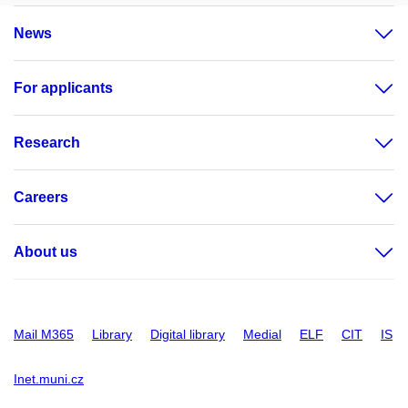
News
For applicants
Research
Careers
About us
Mail M365
Library
Digital library
Medial
ELF
CIT
IS
Inet.muni.cz