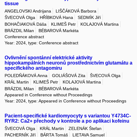
tissue
ANGELOVSKI Andrijana
LIŠČÁKOVÁ Barbora
ŠVECOVÁ Olga
HŘÍBKOVÁ Hana
SEDMÍK Jiří
BOHAČIAKOVÁ Dáša
KLIMEŠ Petr
KOLAJOVÁ Martina
BRÁZDIL Milan
BÉBAROVÁ Markéta
Conference abstract
Year: 2024, type: Conference abstract
Ovlivnění spontánní elektrické aktivity
hippokampálních neuronů prostřednictvím glutamátu a
specifického antagomiru
POLEDŇÁKOVÁ Anna
GOLIÁŠOVÁ Zita
ŠVECOVÁ Olga
KRÁL Martin
KLIMEŠ Petr
KOLAJOVÁ Martina
BRÁZDIL Milan
BÉBAROVÁ Markéta
Appeared in Conference without Proceedings
Year: 2024, type: Appeared in Conference without Proceedings
Pacient-specifické kardiomyocyty s variantou Y4734C-
RYR2: Ca2+ přechody v kontrole a po aplikaci kofeinu
ŠVECOVÁ Olga
KRÁL Martin
ZELENÁK Štefan
PACHERNÍK Jiří
BÁRTA Tomáš
LIETAVA Samuel