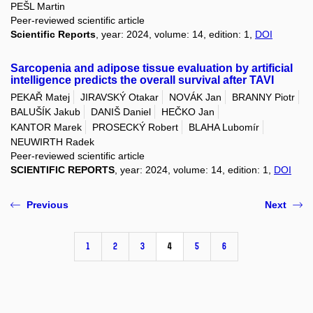
PEŠL Martin
Peer-reviewed scientific article
Scientific Reports
, year: 2024, volume: 14, edition: 1,
DOI
Sarcopenia and adipose tissue evaluation by artificial
intelligence predicts the overall survival after TAVI
PEKAŘ Matej
JIRAVSKÝ Otakar
NOVÁK Jan
BRANNY Piotr
BALUŠÍK Jakub
DANIŠ Daniel
HEČKO Jan
KANTOR Marek
PROSECKÝ Robert
BLAHA Lubomír
NEUWIRTH Radek
Peer-reviewed scientific article
SCIENTIFIC REPORTS
, year: 2024, volume: 14, edition: 1,
DOI
Previous
Next
1
2
3
4
5
6