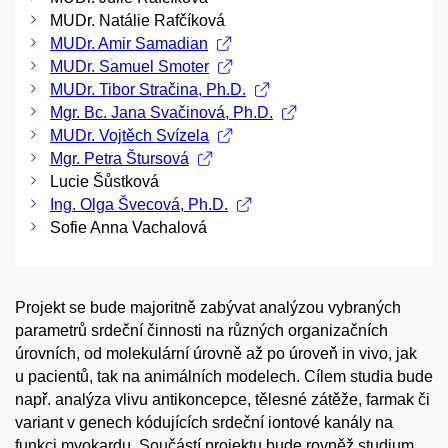
MUDr. Natálie Rafčíková
MUDr. Amir Samadian
MUDr. Samuel Smoter
MUDr. Tibor Stračina, Ph.D.
Mgr. Bc. Jana Svačinová, Ph.D.
MUDr. Vojtěch Svízela
Mgr. Petra Štursová
Lucie Šůstková
Ing. Olga Švecová, Ph.D.
Sofie Anna Vachalová
Projekt se bude majoritně zabývat analýzou vybraných
parametrů srdeční činnosti na různých organizačních
úrovních, od molekulární úrovně až po úroveň in vivo, jak
u pacientů, tak na animálních modelech. Cílem studia bude
např. analýza vlivu antikoncepce, tělesné zátěže, farmak či
variant v genech kódujících srdeční iontové kanály na
funkci myokardu. Součástí projektu bude rovněž studium