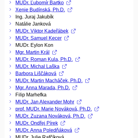
MUDr. Ľubomír Bartko
Xenie Budínská, Ph.D.
Ing. Juraj Jakubík
Natálie Janková
MUDr. Viktor Kadeřábek
MUDr. Samuel Kecer
MUDr. Eylon Kon
Mgr. Martin Král
MUDr. Roman Kula, Ph.D.
MUDr. Michal Laška
Barbora Liščáková
MUDr. Martin Macháček, Ph.D.
Mgr. Anna Marada, Ph.D.
Filip Marhefka
MUDr. Jan Alexander Mohr
prof. MUDr. Marie Nováková, Ph.D.
MUDr. Zuzana Nováková, Ph.D.
MUDr. Ondřej Pírek
MUDr. Anna Poledňáková
MUDr. Julie Rafčíková