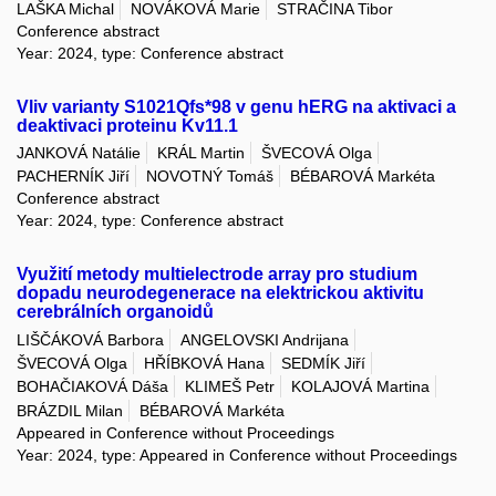
LAŠKA Michal
NOVÁKOVÁ Marie
STRAČINA Tibor
Conference abstract
Year: 2024, type: Conference abstract
Vliv varianty S1021Qfs*98 v genu hERG na aktivaci a
deaktivaci proteinu Kv11.1
JANKOVÁ Natálie
KRÁL Martin
ŠVECOVÁ Olga
PACHERNÍK Jiří
NOVOTNÝ Tomáš
BÉBAROVÁ Markéta
Conference abstract
Year: 2024, type: Conference abstract
Využití metody multielectrode array pro studium
dopadu neurodegenerace na elektrickou aktivitu
cerebrálních organoidů
LIŠČÁKOVÁ Barbora
ANGELOVSKI Andrijana
ŠVECOVÁ Olga
HŘÍBKOVÁ Hana
SEDMÍK Jiří
BOHAČIAKOVÁ Dáša
KLIMEŠ Petr
KOLAJOVÁ Martina
BRÁZDIL Milan
BÉBAROVÁ Markéta
Appeared in Conference without Proceedings
Year: 2024, type: Appeared in Conference without Proceedings