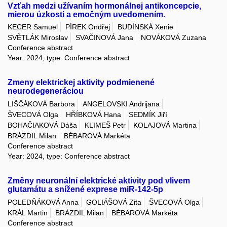
Vzťah medzi užívaním hormonálnej antikoncepcie,
mierou úzkosti a emočným uvedomením.
KECER Samuel
PÍREK Ondřej
BUDÍNSKÁ Xenie
SVĚTLÁK Miroslav
SVAČINOVÁ Jana
NOVÁKOVÁ Zuzana
Conference abstract
Year: 2024, type: Conference abstract
Zmeny elektrickej aktivity podmienené
neurodegeneráciou
LIŠČÁKOVÁ Barbora
ANGELOVSKI Andrijana
ŠVECOVÁ Olga
HŘÍBKOVÁ Hana
SEDMÍK Jiří
BOHAČIAKOVÁ Dáša
KLIMEŠ Petr
KOLAJOVÁ Martina
BRÁZDIL Milan
BÉBAROVÁ Markéta
Conference abstract
Year: 2024, type: Conference abstract
Změny neuronální elektrické aktivity pod vlivem
glutamátu a snížené exprese miR-142-5p
POLEDŇÁKOVÁ Anna
GOLIÁŠOVÁ Zita
ŠVECOVÁ Olga
KRÁL Martin
BRÁZDIL Milan
BÉBAROVÁ Markéta
Conference abstract