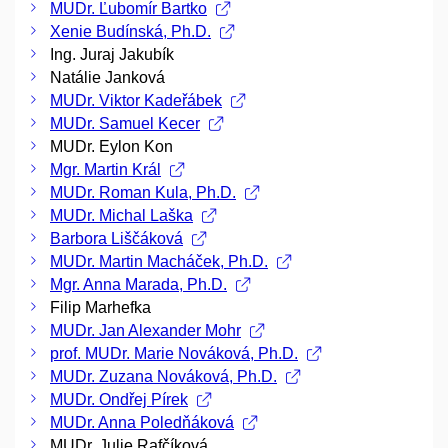
MUDr. Ľubomír Bartko
Xenie Budínská, Ph.D.
Ing. Juraj Jakubík
Natálie Janková
MUDr. Viktor Kadeřábek
MUDr. Samuel Kecer
MUDr. Eylon Kon
Mgr. Martin Král
MUDr. Roman Kula, Ph.D.
MUDr. Michal Laška
Barbora Liščáková
MUDr. Martin Macháček, Ph.D.
Mgr. Anna Marada, Ph.D.
Filip Marhefka
MUDr. Jan Alexander Mohr
prof. MUDr. Marie Nováková, Ph.D.
MUDr. Zuzana Nováková, Ph.D.
MUDr. Ondřej Pírek
MUDr. Anna Poledňáková
MUDr. Julie Rafčíková