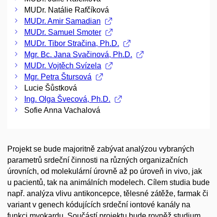
MUDr. Natálie Rafčíková
MUDr. Amir Samadian
MUDr. Samuel Smoter
MUDr. Tibor Stračina, Ph.D.
Mgr. Bc. Jana Svačinová, Ph.D.
MUDr. Vojtěch Svízela
Mgr. Petra Štursová
Lucie Šůstková
Ing. Olga Švecová, Ph.D.
Sofie Anna Vachalová
Projekt se bude majoritně zabývat analýzou vybraných
parametrů srdeční činnosti na různých organizačních
úrovních, od molekulární úrovně až po úroveň in vivo, jak
u pacientů, tak na animálních modelech. Cílem studia bude
např. analýza vlivu antikoncepce, tělesné zátěže, farmak či
variant v genech kódujících srdeční iontové kanály na
funkci myokardu. Součástí projektu bude rovněž studium