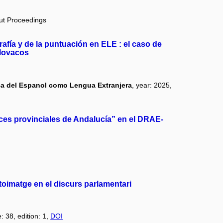
out Proceedings
rafía y de la puntuación en ELE : el caso de
slovacos
ica del Espanol como Lengua Extranjera
, year: 2025,
voces provinciales de Andalucía” en el DRAE-
utoimatge en el discurs parlamentari
: 38, edition: 1,
DOI