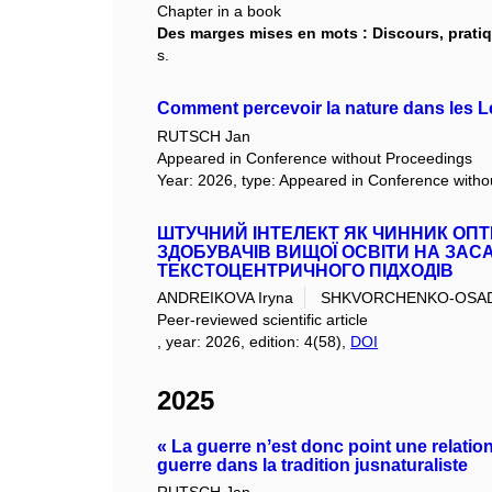
Chapter in a book
Des marges mises en mots : Discours, pratiq
s.
Comment percevoir la nature dans les L
RUTSCH Jan
Appeared in Conference without Proceedings
Year: 2026, type: Appeared in Conference with
ШТУЧНИЙ ІНТЕЛЕКТ ЯК ЧИННИК ОПТ
ЗДОБУВАЧІВ ВИЩОЇ ОСВІТИ НА ЗА
ТЕКСТОЦЕНТРИЧНОГО ПІДХОДІВ
ANDREIKOVA Iryna
SHKVORCHENKO-OSADT
Peer-reviewed scientific article
, year: 2026, edition: 4(58),
DOI
2025
« La guerre nʼest donc point une relati
guerre dans la tradition jusnaturaliste