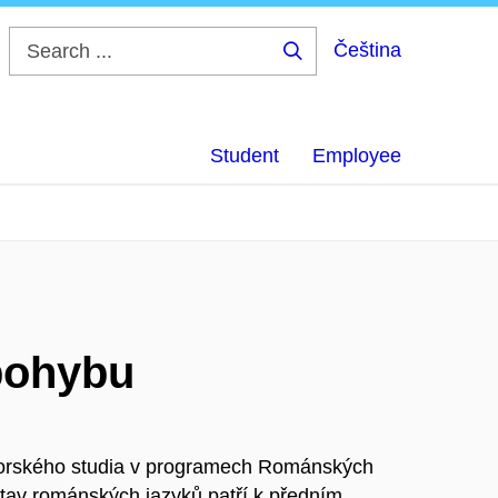
Čeština
Search
...
Student
Employee
pohybu
ktorského studia v programech Románských
stav románských jazyků patří k předním