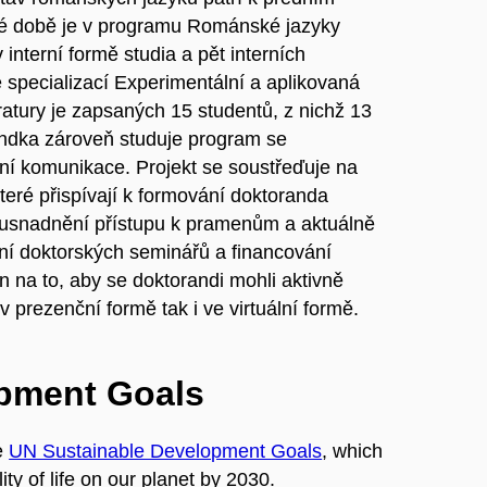
né době je v programu Románské jazyky
interní formě studia a pět interních
 specializací Experimentální a aplikovaná
ratury je zapsaných 15 studentů, z nichž 13
randka zároveň studuje program se
urní komunikace. Projekt se soustřeďuje na
teré přispívají k formování doktoranda
 usnadnění přístupu k pramenům a aktuálně
ění doktorských seminářů a financování
n na to, aby se doktorandi mohli aktivně
 prezenční formě tak i ve virtuální formě.
opment Goals
e
UN Sustainable Development Goals
, which
ty of life on our planet by 2030.