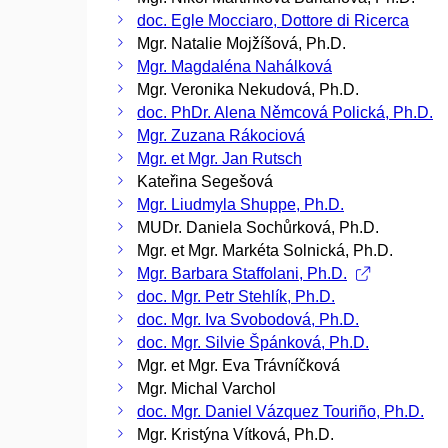
doc. Egle Mocciaro, Dottore di Ricerca
Mgr. Natalie Mojžíšová, Ph.D.
Mgr. Magdaléna Nahálková
Mgr. Veronika Nekudová, Ph.D.
doc. PhDr. Alena Němcová Polická, Ph.D.
Mgr. Zuzana Rákociová
Mgr. et Mgr. Jan Rutsch
Kateřina Segešová
Mgr. Liudmyla Shuppe, Ph.D.
MUDr. Daniela Sochůrková, Ph.D.
Mgr. et Mgr. Markéta Solnická, Ph.D.
Mgr. Barbara Staffolani, Ph.D.
doc. Mgr. Petr Stehlík, Ph.D.
doc. Mgr. Iva Svobodová, Ph.D.
doc. Mgr. Silvie Špánková, Ph.D.
Mgr. et Mgr. Eva Trávníčková
Mgr. Michal Varchol
doc. Mgr. Daniel Vázquez Touriño, Ph.D.
Mgr. Kristýna Vítková, Ph.D.