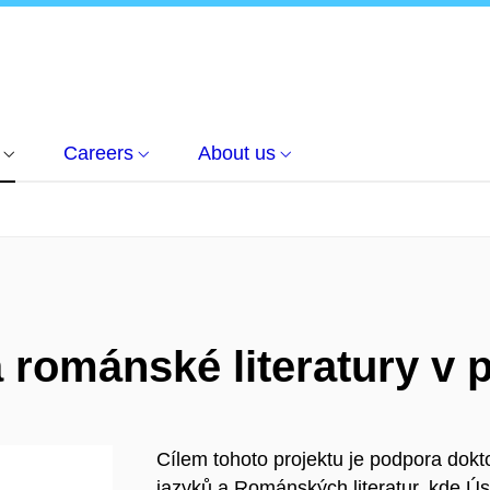
Careers
About us
 románské literatury v 
Cílem tohoto projektu je podpora do
jazyků a Románských literatur, kde Ú