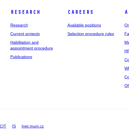
Research
Careers
A
Research
Available positions
Or
Current projects
Selection procedure rules
Fa
Habilitation and
Me
appointment procedure
HR
Publications
Co
Wh
Co
Of
CIT
IS
Inet.muni.cz