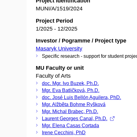
Project Identification
MUNI/A/1519/2024
Project Period
1/2025 - 12/2025
Investor / Pogramme / Project type
Masaryk University
Specific research - support for student proje
MU Faculty or unit
Faculty of Arts
doc. Mgr. Ivo Buzek, Ph.D.
Mgr. Eva Batličková, Ph.D.
doc. José Luis Bellón Aguilera, PhD.
Mgr. Alžběta Bohme Ryšková
Mgr. Michal Brabec, Ph.D.
Laurent Georges Canal, Ph.D.
Mgr. Elena Casas Cortada
Irene Cecchini, PhD