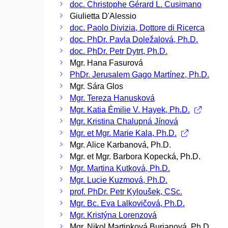
doc. Christophe Gérard L. Cusimano
Giulietta D'Alessio
doc. Paolo Divizia, Dottore di Ricerca
doc. PhDr. Pavla Doležalová, Ph.D.
doc. PhDr. Petr Dytrt, Ph.D.
Mgr. Hana Fasurová
PhDr. Jerusalem Gago Martínez, Ph.D.
Mgr. Sára Glos
Mgr. Tereza Hanusková
Mgr. Katia Émilie V. Hayek, Ph.D.
Mgr. Kristina Chalupná Jínová
Mgr. et Mgr. Marie Kala, Ph.D.
Mgr. Alice Karbanová, Ph.D.
Mgr. et Mgr. Barbora Kopecká, Ph.D.
Mgr. Martina Kutková, Ph.D.
Mgr. Lucie Kuzmová, Ph.D.
prof. PhDr. Petr Kyloušek, CSc.
Mgr. Bc. Eva Lalkovičová, Ph.D.
Mgr. Kristýna Lorenzová
Mgr. Nikol Martinková Burianová, Ph.D.