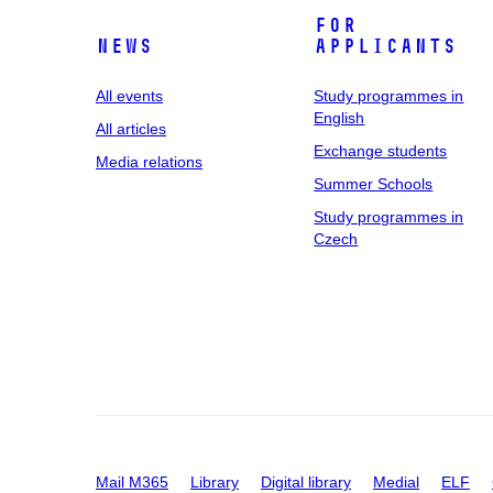
For
News
applicants
All events
Study programmes in
English
All articles
Exchange students
Media relations
Summer Schools
Study programmes in
Czech
Mail M365
Library
Digital library
Medial
ELF