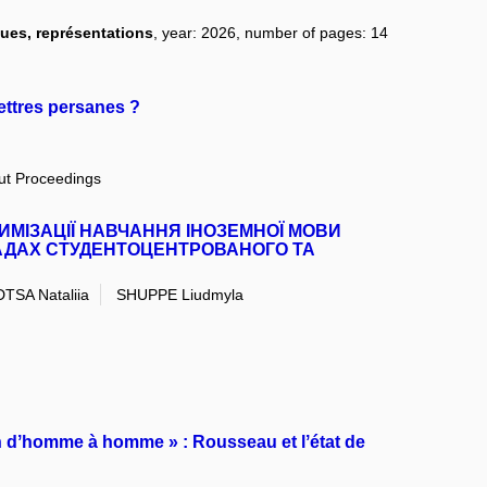
ues, représentations
, year: 2026, number of pages: 14
ettres persanes ?
out Proceedings
ИМІЗАЦІЇ НАВЧАННЯ ІНОЗЕМНОЇ МОВИ
САДАХ СТУДЕНТОЦЕНТРОВАНОГО ТА
SA Nataliia
SHUPPE Liudmyla
on dʼhomme à homme » : Rousseau et lʼétat de