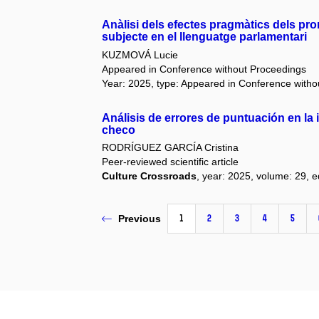
Anàlisi dels efectes pragmàtics dels pro
subjecte en el llenguatge parlamentari
KUZMOVÁ Lucie
Appeared in Conference without Proceedings
Year: 2025, type: Appeared in Conference with
Análisis de errores de puntuación en la
checo
RODRÍGUEZ GARCÍA Cristina
Peer-reviewed scientific article
Culture Crossroads
, year: 2025, volume: 29, e
1
2
3
4
5
Previous