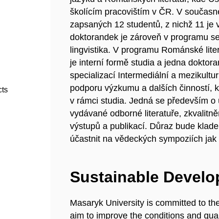
školícím pracovištím v ČR. V součas
zapsaných 12 studentů, z nichž 11 je v 
doktorandek je zároveň v programu se
lingvistika. V programu Románské lite
je interní formě studia a jedna dokto
specializací Intermediální a mezikult
podporu výzkumu a dalších činností, k
cts
v rámci studia. Jedná se především o
vydávané odborné literatuře, zkvalitn
výstupů a publikací. Důraz bude klade
účastnit na vědeckých sympoziích jak v
Sustainable Devel
Masaryk University is committed to th
aim to improve the conditions and quali