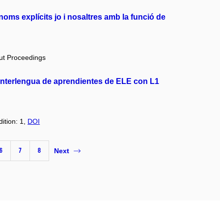
noms explícits jo i nosaltres amb la funció de
out Proceedings
 interlengua de aprendientes de ELE con L1
dition: 1,
DOI
6
7
8
Next