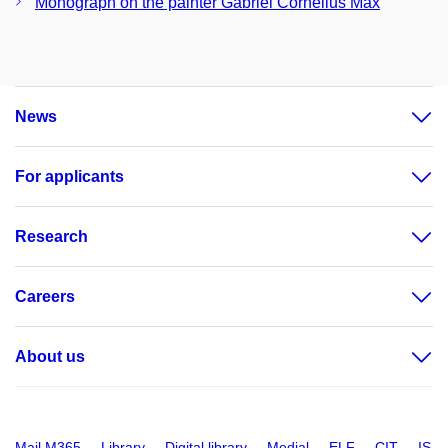
Monograph on the painter Gabriel Cornelius Max
News
For applicants
Research
Careers
About us
Mail M365
Library
Digital library
Medial
ELF
CIT
IS