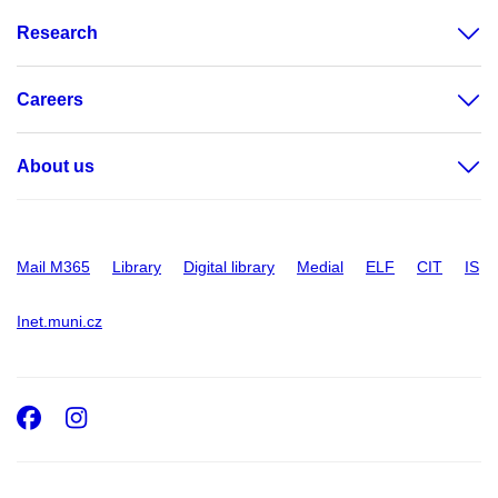
Research
Careers
About us
Mail M365
Library
Digital library
Medial
ELF
CIT
IS
Inet.muni.cz
Facebook
Instagram