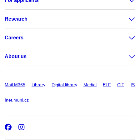
For applicants
Research
Careers
About us
Mail M365
Library
Digital library
Medial
ELF
CIT
IS
Inet.muni.cz
Facebook
Instagram