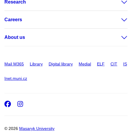
Research
Careers
About us
Mail M365
Library
Digital library
Medial
ELF
CIT
IS
Inet.muni.cz
Facebook
Instagram
© 2026
Masaryk University