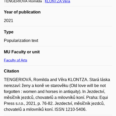
TENGERIOVÁ Romilda
KLONTZA Věra
Year of publication
2021
Type
Popularization text
MU Faculty or unit
Faculty of Arts
Citation
TENGERIOVÁ, Romilda and Věra KLONTZA. Stará láska
nerezaví: ženy a koně ve starověku (Old love will be not
forgotten : women and horses in antiquity). In Jezdectví,
měsíčník jezdců, chovatelů a milovníků koní. Praha: Equi
Press s.r.o., 2021, p. 76-82. Jezdectví, měsíčník jezdců,
chovatelů a milovníků koní. ISSN 1210-5406.